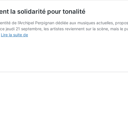
nt la solidarité pour tonalité
ntité de l’Archipel Perpignan dédiée aux musiques actuelles, proposait
ce jeudi 21 septembre, les artistes reviennent sur la scène, mais le 
L’Archipel
…
Lire la suite de
:
les
jeudis
du
Mediator
prennent
la
solidarité
pour
tonalité