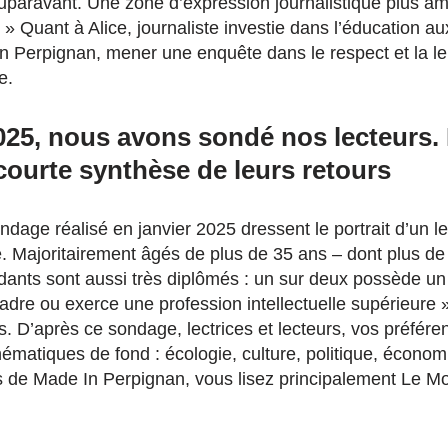
 auparavant. Une zone d’expression journalistique plus a
 » Quant à Alice, journaliste investie dans l’éducation au
n Perpignan, mener une enquête dans le respect et la le
e.
2025, nous avons sondé nos lecteurs
courte synthèse de leurs retours
ndage réalisé en janvier 2025 dressent le portrait d’un lec
. Majoritairement âgés de plus de 35 ans – dont plus d
dants sont aussi très diplômés : un sur deux possède un
adre ou exerce une profession intellectuelle supérieure 
és. D’après ce sondage, lectrices et lecteurs, vos préfére
hématiques de fond : écologie, culture, politique, économ
es de Made In Perpignan, vous lisez principalement Le M