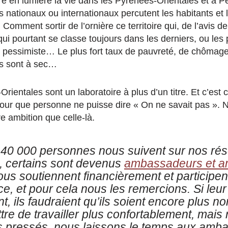
re en lumière la vie dans les Pyrénées-Orientales et à P
 nationaux ou internationaux percutent les habitants et 
Comment sortir de l’ornière ce territoire qui, de l’avis d
 qui pourtant se classe toujours dans les derniers, ou les 
u pessimiste… Le plus fort taux de pauvreté, de chômage,
s sont à sec…
Orientales sont un laboratoire à plus d’un titre. Et c’est
our que personne ne puisse dire « On ne savait pas ». N
re ambition que celle-là.
, 40 000 personnes nous suivent sur nos rés
s, certains sont devenus
ambassadeurs et a
 nous soutiennent financièrement et participen
, et pour cela nous les remercions. Si leur
t, ils faudraient qu’ils soient encore plus 
re de travailler plus confortablement, mais
pressés, nous laissons le temps aux amba