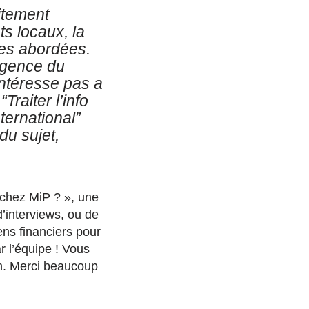
aitement
ts locaux, la
ques abordées.
ligence du
intéresse pas a
“Traiter l’info
ternational”
du sujet,
 chez MiP ? », une
’interviews, ou de
ens financiers pour
r l’équipe ! Vous
n. Merci beaucoup