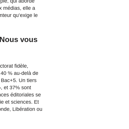
mple, qui aborde
x médias, elle a
nteur qu’exige le
. Nous vous
torat fidèle,
e 40 % au-delà de
 Bac+5. Un tiers
», et 37% sont
nces éditoriales se
ie et sciences. Et
onde, Libération ou