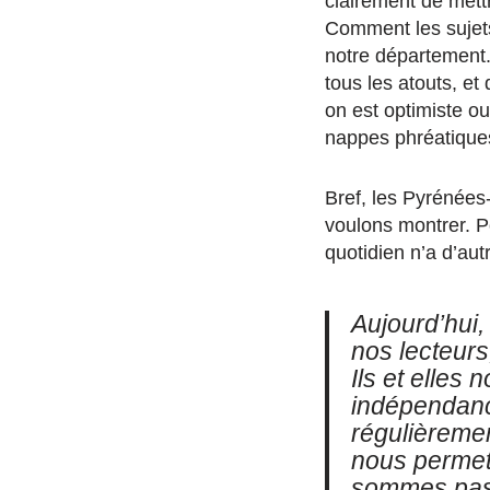
clairement de mett
Comment les sujets
notre département. 
tous les atouts, et
on est optimiste o
nappes phréatique
Bref, les Pyrénées-
voulons montrer. P
quotidien n’a d’aut
Aujourd’hui
nos lecteur
Ils et elles
indépendance
régulièremen
nous permett
sommes pas 