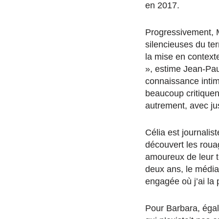
en 2017.
Progressivement, Ma
silencieuses du te
la mise en context
», estime Jean-Paul
connaissance intime 
beaucoup critiquent
autrement, avec ju
Célia est journalis
découvert les roua
amoureux de leur te
deux ans, le média 
engagée où j’ai la 
Pour Barbara, égal