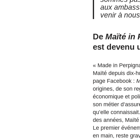
aux ambassa
venir à nous
De
Maïté in
est devenu 
« Made in Perpigna
Maïté depuis dix-h
page Facebook :
M
origines, de son r
économique et poli
son métier d’assure
qu’elle connaissait
des années, Maïté a
Le premier événemen
en main, reste gra