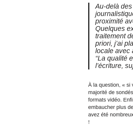
Au-delà des 
journalistiq
proximité av
Quelques ext
traitement d
priori, j’ai p
locale avec 
“La qualité e
l’écriture, s
À la question, « s
majorité de sondés
formats vidéo. Enf
embaucher plus de 
avez été nombreux
!