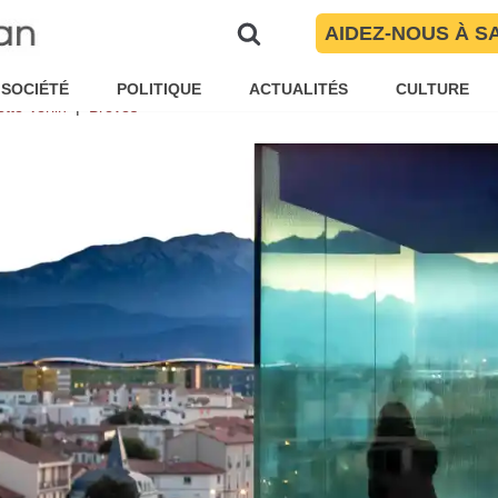
 d’information locale Made In Pe
AIDEZ-NOUS À S
euf ans
SOCIÉTÉ
POLITIQUE
ACTUALITÉS
CULTURE
ette Verlin
Brèves