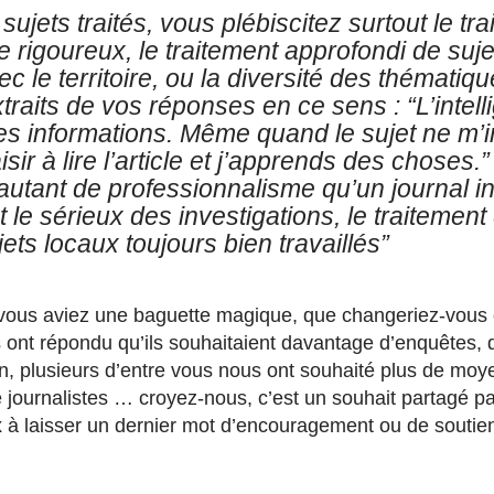
sujets traités, vous plébiscitez surtout le tr
ue rigoureux, le traitement approfondi de suje
ec le territoire, ou la diversité des thémati
raits de vos réponses en ce sens : “L’intel
es informations. Même quand le sujet ne m’
laisir à lire l’article et j’apprends des choses.” 
autant de professionnalisme qu’un journal in
t le sérieux des investigations, le traitement 
ujets locaux toujours bien travaillés”
i vous aviez une baguette magique, que changeriez-vous
 ont répondu qu’ils souhaitaient davantage d’enquêtes, d
in, plusieurs d’entre vous nous ont souhaité plus de moy
journalistes … croyez-nous, c’est un souhait partagé pa
 à laisser un dernier mot d’encouragement ou de soutie