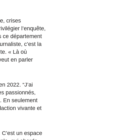
e, crises
vilégier l’enquête,
ns ce département
naliste, c’est la
nte. « Là où
veut en parler
en 2022. “J’ai
es passionnés,
re. En seulement
daction vivante et
« C’est un espace