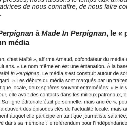
drices de nous connaître, de nous faire co
.
 Perpignan
à
Made In Perpignan
, le «
un média
n, c’est Maïté », affirme Arnaud, cofondateur du médi
uit ans. « Le nom même en est une émanation. À la base,
aïté in Perpignan
. Le média s’est construit autour de s
egard. » Les débuts du média sont marqués par un traitem
tique locale, deux sphères souvent entremêlées. « Elle v
ur, elle avait des contacts dans les milieux patronaux, el
. Sa ligne éditoriale était personnelle, mais ancrée », pou
 couvert des épisodes clés de l’actualité locale, mais au
t auquel elle participe en tant que journaliste salariée
vé dans sa mémoire : le référendum pour l’indépendance