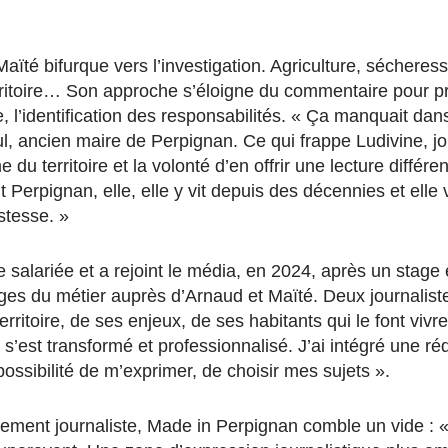
ïté bifurque vers l’investigation. Agriculture, sécheress
rritoire… Son approche s’éloigne du commentaire pour pri
e, l’identification des responsabilités. « Ça manquait da
, ancien maire de Perpignan. Ce qui frappe Ludivine, jour
du territoire et la volonté d’en offrir une lecture différe
 Perpignan, elle, elle y vit depuis des décennies et elle 
stesse. »
te salariée et a rejoint le média, en 2024, après un stage 
ges du métier auprès d’Arnaud et Maïté. Deux journalist
rritoire, de ses enjeux, de ses habitants qui le font viv
s’est transformé et professionnalisé. J’ai intégré une ré
possibilité de m’exprimer, de choisir mes sujets ».
ement journaliste, Made in Perpignan comble un vide : 