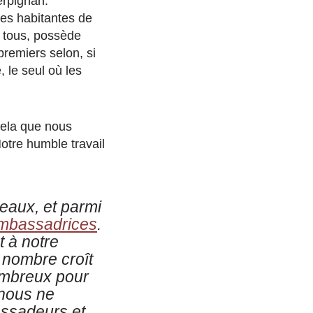
erpignan.
les habitantes de
e tous, possède
premiers selon, si
 le seul où les
 cela que nous
otre humble travail
eaux, et parmi
mbassadrices
.
t à notre
 nombre croît
nombreux pour
 nous ne
ssadeurs et