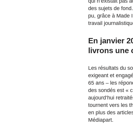
qui n’existait pas
des sujets de fond.
pu, grâce à Made I
travail journalistiqu
En janvier 
livrons une 
Les résultats du so
exigeant et engagé
65 ans – les répon
des sondés est « c
aujourd’hui retrait
tournent vers les t
en plus des articl
Médiapart.