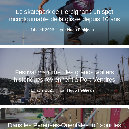
Le skatepark de Perpignan : un spot
incontournable de la glisse depuis 10 ans
14 avril 2026
par
Hugo Petitjean
Festival maritime : les grands voiliers
historiques reviennent à Port-Vendres
10 avril 2026
par
Hugo Petitjean
Dans les Pyrénées-Orientales, où sont les