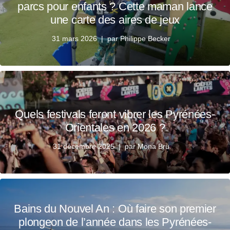
parcs pour enfants ? Cette maman lance
une carte des aires de jeux
31 mars 2026
par
Philippe Becker
Quels festivals feront vibrer les Pyrénées-
Orientales en 2026 ?
31 décembre 2025
par
Mona Bru
Bains du Nouvel An : Où faire son premier
plongeon de l’année dans les Pyrénées-