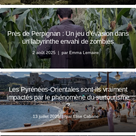
Près de Perpignan : Un jeu d’évasion dans
un labyrinthe envahi de zombies
2 août 2025
par
Emma Lemaire
Les Pyrénées-Orientales sont-ils vraiment
impactés par le phénomène du surtourisme
?
13 juillet 2025
par
Elise Cabane