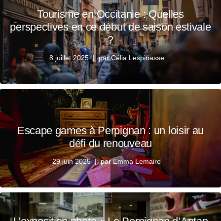
Tourisme en Occitanie : Quelles
perspectives en ce début de saison estivale
?
8 juillet 2025
par
Célia Lespinasse
Escape games à Perpignan : un loisir au
défi du renouveau
29 juin 2025
par
Emma Lemaire