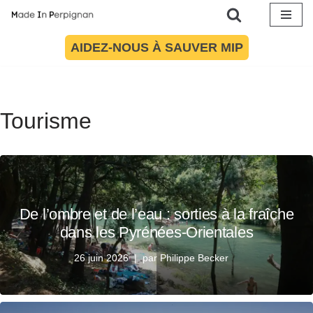
Aller
AIDEZ-NOUS À SAUVER MIP
au
contenu
Tourisme
De l’ombre et de l’eau : sorties à la fraîche
dans les Pyrénées-Orientales
26 juin 2026
par
Philippe Becker