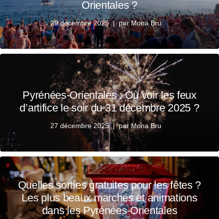
Orientales ?
29 décembre 2025
par
Mona Bru
Pyrénées-Orientales : Où voir les feux
d’artifice le soir du 31 décembre 2025 ?
27 décembre 2025
par
Mona Bru
Quelles sorties gratuites pour les fêtes ?
Les plus beaux marchés et animations
dans les Pyrénées-Orientales