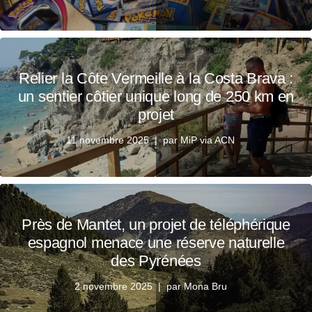
Relier la Côte Vermeille à la Costa Brava :
un sentier côtier unique long de 250 km en
projet
11 novembre 2025
par
MiP via ACN
Près de Mantet, un projet de téléphérique
espagnol menace une réserve naturelle
des Pyrénées
2 novembre 2025
par
Mona Bru