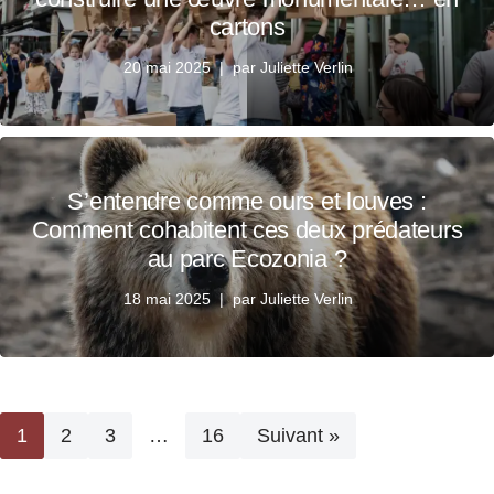
cartons
20 mai 2025
par
Juliette Verlin
S’entendre comme ours et louves :
Comment cohabitent ces deux prédateurs
au parc Ecozonia ?
18 mai 2025
par
Juliette Verlin
1
2
3
…
16
Suivant »