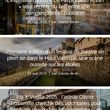
L’exposition photo « Le Perpignan d’Antan
» veut recréer du lien entre ville,
commerçants et habitants
31 mai 2025
par
Juliette Verlin
Première édition d’un festival de théâtre en
plein air dans le Haut Vallespir, une scène
ouverte sur les étoiles
21 mai 2025
par
Juliette Verlin
Ida Y Vuelta 2025 : l’artiste Olivier
Grossetête cherche des volontaires pour
construire une œuvre monumentale… en