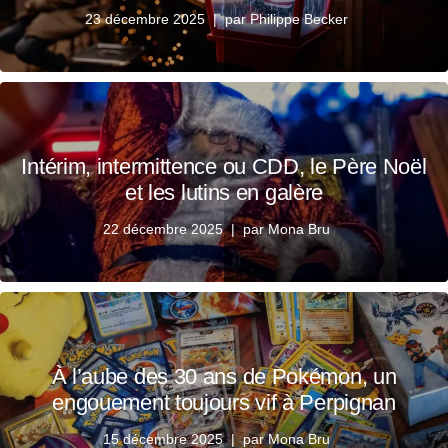
23 décembre 2025
par
Philippe Becker
Intérim, intermittence ou CDD, le Père Noël
et les lutins en galère
22 décembre 2025
par
Mona Bru
À l’aube des 30 ans de Pokémon, un
engouement toujours vif à Perpignan
15 décembre 2025
par
Mona Bru