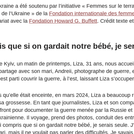
aine a été soutenu par l’initiative « Femmes sur le terra
s de l’Ukraine » de la
Fondation internationale des femm
riat avec la
Fondation Howard G. Buffett
. Crédit texte e
is que si on gardait notre bébé, je se
e Kyiv, un matin de printemps, Liza, 31 ans, nous accuei
 partage avec son mari, Andreii, photographe de guerre, et
est parti couvrir la guerre, à l’est, laissant Liza s’occuper
s qu’elle était enceinte, en mars 2024, Liza a beaucoup r
sa grossesse. En tant que journalistes, Liza et son com
e front pour documenter la guerre menée par la Russie 
krainienne. Il voyage, prend des photos, conduit des entre
ai compris que si on gardait notre bébé, je serais seule. 
i, mais il ne voulait pas parler des difficultés. Je savais