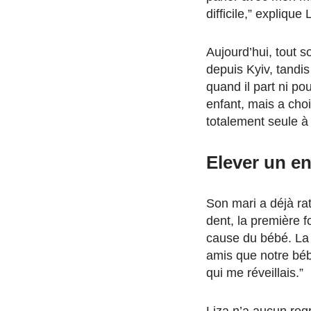
difficile,” explique 
Aujourd’hui, tout so
depuis Kyiv, tandi
quand il part ni po
enfant, mais a choi
totalement seule à
Elever un en
Son mari a déjà ra
dent, la première f
cause du bébé. La 
amis que notre bébé
qui me réveillais.”
Liza n’a aucun regr