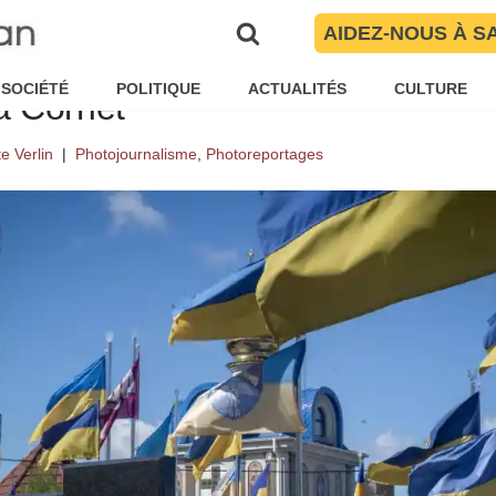
ès fière de la personne que je su
AIDEZ-NOUS À S
 Les femmes ukrainiennes dans 
SOCIÉTÉ
POLITIQUE
ACTUALITÉS
CULTURE
a Cornet
te Verlin
Photojournalisme
,
Photoreportages