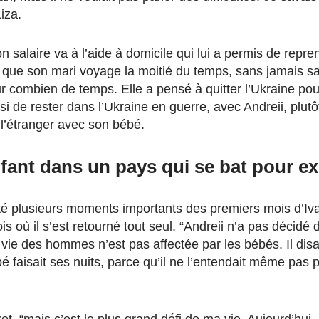
Liza.
n salaire va à l’aide à domicile qui lui a permis de repren
s que son mari voyage la moitié du temps, sans jamais s
ur combien de temps. Elle a pensé à quitter l’Ukraine po
si de rester dans l’Ukraine en guerre, avec Andreii, plutô
 l’étranger avec son bébé.
fant dans un pays qui se bat pour ex
té plusieurs moments importants des premiers mois d’Iva
ois où il s’est retourné tout seul. “Andreii n’a pas décid
vie des hommes n’est pas affectée par les bébés. Il dis
 faisait ses nuits, parce qu’il ne l’entendait même pas p
et, “mais c’est le plus grand défi de ma vie. Aujourd’hui