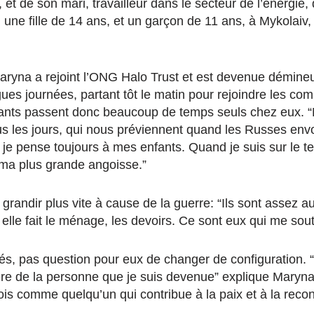
et de son mari, travailleur dans le secteur de l’énergie, 
 une fille de 14 ans, et un garçon de 11 ans, à Mykolaiv,
aryna a rejoint l’ONG Halo Trust et est devenue démineus
ues journées, partant tôt le matin pour rejoindre les c
nfants passent donc beaucoup de temps seuls chez eux. 
us les jours, qui nous préviennent quand les Russes env
 je pense toujours à mes enfants. Quand je suis sur le ter
 ma plus grande angoisse.”
grandir plus vite à cause de la guerre: “Ils sont assez a
, elle fait le ménage, les devoirs. Ce sont eux qui me sou
tés, pas question pour eux de changer de configuration. 
ière de la personne que je suis devenue” explique Maryn
ois comme quelqu’un qui contribue à la paix et à la recon