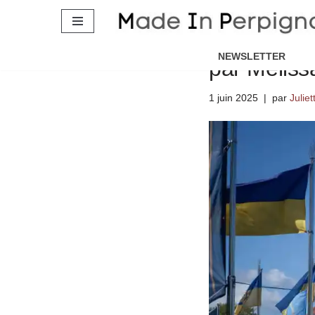
“Je suis tr
devenue” :
Aller
au
NEWSLETTER
par Méliss
contenu
1 juin 2025
par
Juliet