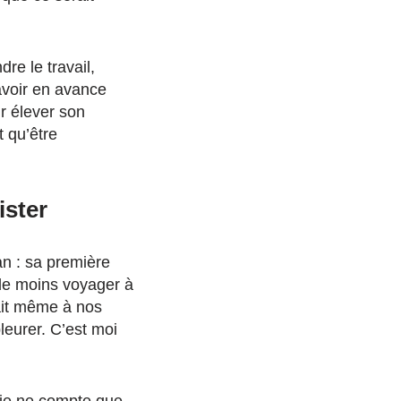
dre le travail,
avoir en avance
ur élever son
t qu’être
ister
n : sa première
é de moins voyager à
ait même à nos
leurer. C’est moi
, je ne compte que