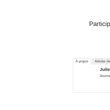
Partici
À propos
Articles r
Julie
Journa