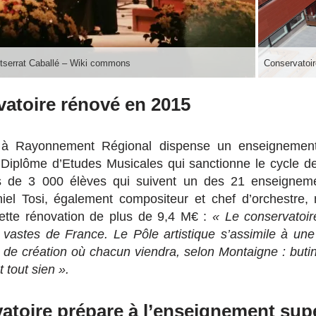
ntserrat Caballé – Wiki commons
Conservatoir
vatoire rénové en 2015
à Rayonnement Régional dispense un enseignement de
u Diplôme
d’Etudes Musicales qui sanctionne le cycle de
us de 3 000 élèves qui suivent un des 21 enseigneme
iel Tosi, également compositeur et chef d’orchestre, 
cette rénovation de plus de 9,4 M€ :
« Le
conservatoir
 vastes de France. Le Pôle artistique s’assimile à une
de création où chacun viendra, selon Montaigne : butin
t tout sien ».
atoire prépare à l’enseignement sup