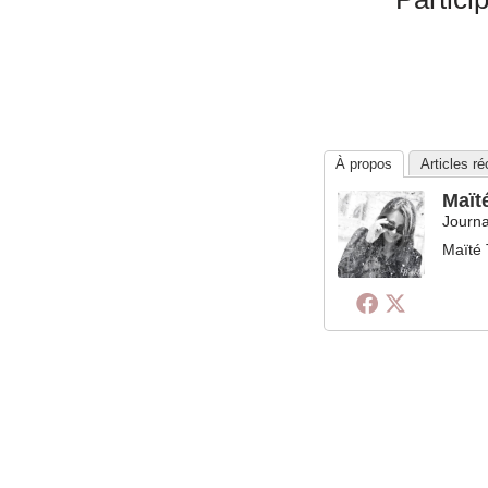
À propos
Articles r
Maït
Journa
Maïté 