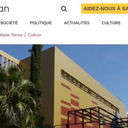
AIDEZ-NOUS À S
atoire de Perpignan bientôt reb
 Caballé ?
SOCIÉTÉ
POLITIQUE
ACTUALITÉS
CULTURE
Maïté Torres
Culture