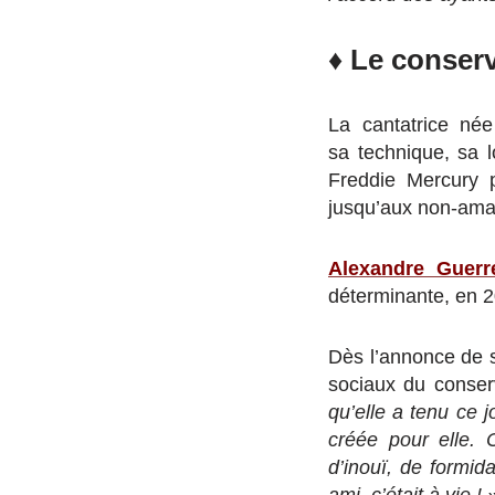
♦ Le conser
La cantatrice n
sa technique, sa 
Freddie Mercury 
jusqu’aux non-ama
Alexandre Guerr
déterminante, en 2
Dès l’annonce de s
sociaux du conser
qu’elle a tenu ce
créée pour elle. 
d’inouï, de formid
ami, c’était à vie ! 