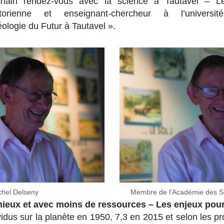
chain rendez-vous avec la science à Tautavel – 
storienne et enseignant-chercheur à l’univers
ologie du Futur à Tautavel ».
chel Delseny
Membre de l’Académie des S
mieux et avec moins de ressources – Les enjeux pour
ividus sur la planète en 1950, 7,3 en 2015 et selon les p