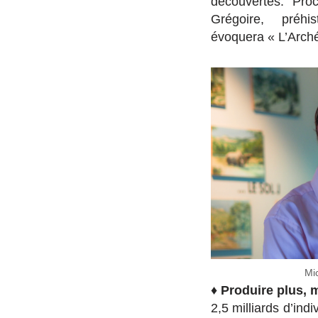
découvertes. Pro
Grégoire, préhi
évoquera « L’Arché
Mi
♦
Produire plus, 
2,5 milliards d’ind