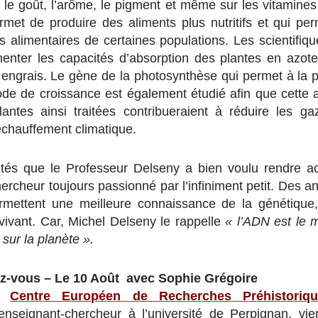
 le goût, l’arôme, le pigment et même sur les vitamine
rmet de produire des aliments plus nutritifs et qui perm
s alimentaires de certaines populations. Les scientifiqu
nter les capacités d’absorption des plantes en azot
n engrais. Le gène de la photosynthèse qui permet à la p
e de croissance est également étudié afin que cette a
lantes ainsi traitées contribueraient à réduire les ga
chauffement climatique.
lités que le Professeur Delseny a bien voulu rendre ac
ercheur toujours passionné par l’infiniment petit. Des 
ermettent une meilleure connaissance de la génétique
 vivant. Car, Michel Delseny le rappelle
« l’ADN est le
 sur la planète ».
z-vous – Le 10 Août avec Sophie Grégoire
du
Centre Européen de Recherches Préhistoriq
 enseignant-chercheur à l’université de Perpignan, vie