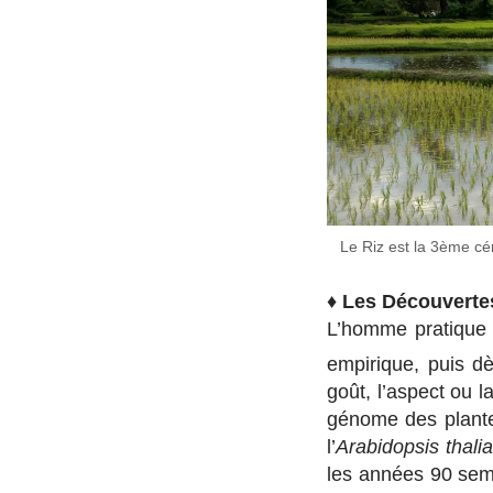
Le Riz est la 3ème cér
♦
Les Découverte
L’homme pratique 
empirique, puis d
goût, l’aspect ou 
génome des plante
l’
Arabidopsis thali
les années 90 sembl