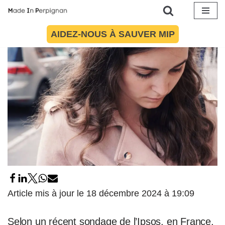
18 décembre 2024
par
Célia Lespinasse
Société
Aller
AIDEZ-NOUS À SAUVER MIP
au
contenu
Article mis à jour le 18 décembre 2024 à 19:09
Selon un récent sondage de l’Ipsos, en France,