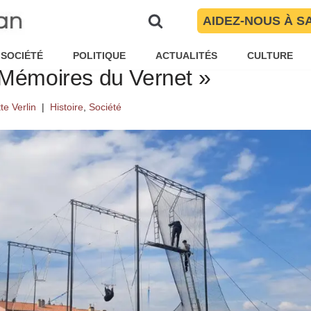
, le lycée Maillol accueille les a
AIDEZ-NOUS À S
me langage de la mémoire popu
SOCIÉTÉ
POLITIQUE
ACTUALITÉS
CULTURE
« Mémoires du Vernet »
tte Verlin
Histoire
,
Société