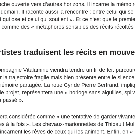
rèche ouverte vers d’autres horizons. Il incarne la mémo
t demain. Il raconte aussi la rencontre : entre celui qui se 
i qui ose et celui qui soutient ». Et ce n’est que le premie
 comme des « métaphores sensibles des récits récoltés 
tistes traduisent les récits en mou
ompagnie Vitalamine viendra tendre un fil de fer, parcour
er la trajectoire fragile mais bien présente entre le silence
 mémoire partagée. La roue Cyr de Pierre Bertrand, impli
 projet, représentera une « horloge sans aiguilles, spira
 passé ».
, sera considérée comme « une tentative de garder vivant
es à la fois ». Les chevaux-marionnettes de Thibault Mull
incarnent les rêves de ceux qui les animent. Enfin, en «