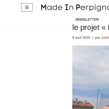
A Perpignan
Aller
cirque com
au
NEWSLETTER
contenu
le projet 
9 avril 2025
par
Julie