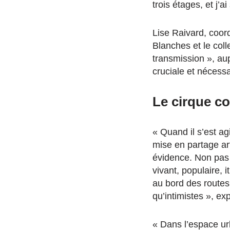
trois étages, et j’ai
Lise Raivard, coo
Blanches et le coll
transmission », aup
cruciale et nécessa
Le cirque c
« Quand il s’est ag
mise en partage art
évidence. Non pas l
vivant, populaire, 
au bord des routes
qu’intimistes », ex
« Dans l’espace ur