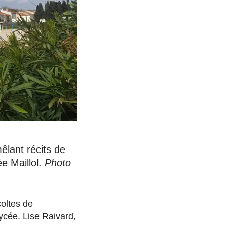
êlant récits de
ée Maillol.
Photo
coltes de
lycée. Lise Raivard,