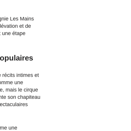
gnie Les Mains
lévation et de
it une étape
opulaires
récits intimes et
é comme une
e, mais le cirque
lante son chapiteau
ectaculaires
omme une