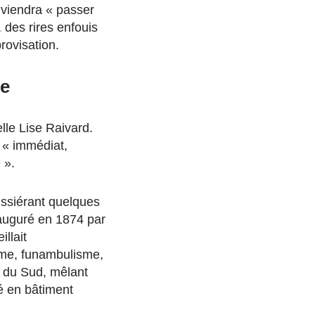
, viendra « passer
 des rires enfouis
ovisation.
ée
lle Lise Raivard.
é « immédiat,
 ».
ussiérant quelques
nauguré en 1874 par
llait
ime, funambulisme,
es du Sud, mêlant
mé en bâtiment