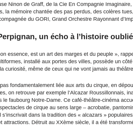
rieuse Ninon de Graff, de la Cie En Compagnie Imaginaire
es, la mémoire chantée des pas perdus, des colères tues,
 accompagnée du GORI, Grand Orchestre Rayonnant d’Impr
Perpignan, un écho à l’histoire oubli
son essence, est un art des marges et du peuple », rappe
ltiformes, installé aux portes des villes, possède un côt
le la curiosité, même de ceux qui ne vont jamais au théâtre
 pas fondamentalement liée aux arts du cirque, en dépo
es, on retrouve par exemple l’Alcazar Roussillonnais, i
 le faubourg Notre-Dame. Ce café-théâtre-cinéma accuei
spectacles de cirque au sens large – acrobatie, pantom
 s’inscrivait dans la tradition des « alcazars » populair
t attractions. Détruit au XXème siècle, il a été transfor