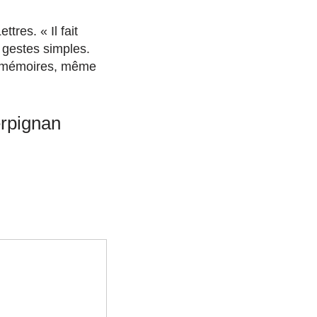
tres. « Il fait
s gestes simples.
es mémoires, même
erpignan