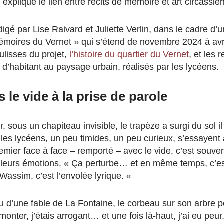
 explique le lien entre récits de mémoire et art circassien
digé par Lise Raivard et Juliette Verlin, dans le cadre d’u
 Mémoires du Vernet » qui s’étend de novembre 2024 à avr
ulisses du projet,
l’histoire du quartier du Vernet
, et les 
it d’habitant au paysage urbain, réalisés par les lycéens.
 le vide à la prise de parole
r, sous un chapiteau invisible, le trapèze a surgi du sol i
les lycéens, un peu timides, un peu curieux, s’essayent à
remier face à face – remporté – avec le vide, c’est souven
nt leurs émotions. « Ça perturbe… et en même temps, c’es
Wassim, c’est l’envolée lyrique. «
 d’une fable de La Fontaine, le corbeau sur son arbre 
monter, j’étais arrogant… et une fois là-haut, j’ai eu peu