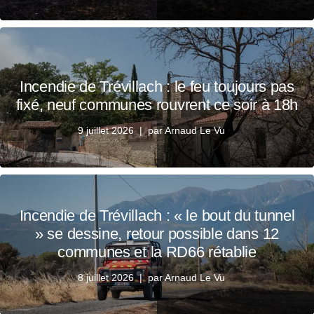
Incendie de Trévillach : le feu toujours pas
fixé, neuf communes rouvrent ce soir à 18h
9 juillet 2026
par
Arnaud Le Vu
Incendie de Trévillach : « le bout du tunnel
» se dessine, retour possible dans 12
communes et la RD66 rétablie
8 juillet 2026
par
Arnaud Le Vu