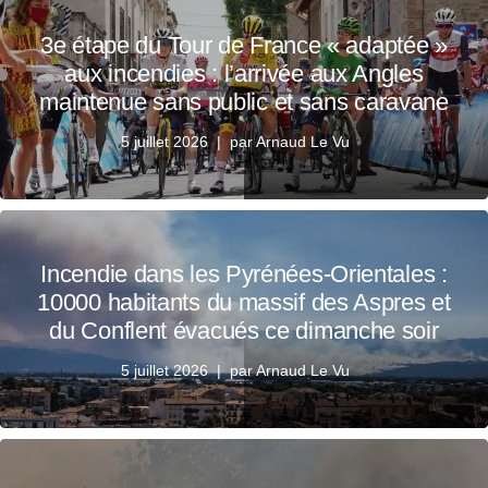
3e étape du Tour de France « adaptée »
aux incendies : l’arrivée aux Angles
maintenue sans public et sans caravane
5 juillet 2026
par
Arnaud Le Vu
Incendie dans les Pyrénées-Orientales :
10000 habitants du massif des Aspres et
du Conflent évacués ce dimanche soir
5 juillet 2026
par
Arnaud Le Vu