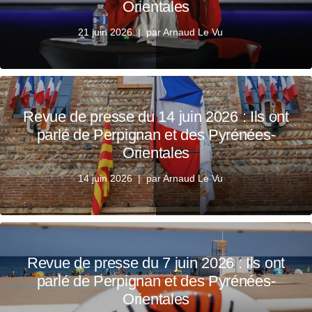
Orientales
21 juin 2026
par
Arnaud Le Vu
Revue de presse du 14 juin 2026 : Ils ont
parlé de Perpignan et des Pyrénées-
Orientales
14 juin 2026
par
Arnaud Le Vu
Revue de presse du 7 juin 2026 : Ils ont
parlé de Perpignan et des Pyrénées-
Orientales