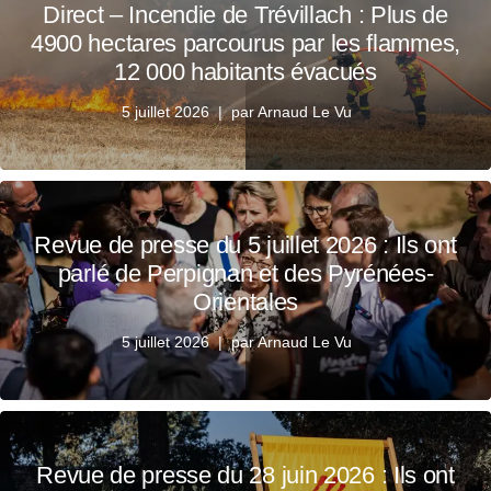
Direct – Incendie de Trévillach : Plus de
4900 hectares parcourus par les flammes,
12 000 habitants évacués
5 juillet 2026
par
Arnaud Le Vu
Revue de presse du 5 juillet 2026 : Ils ont
parlé de Perpignan et des Pyrénées-
Orientales
5 juillet 2026
par
Arnaud Le Vu
Revue de presse du 28 juin 2026 : Ils ont