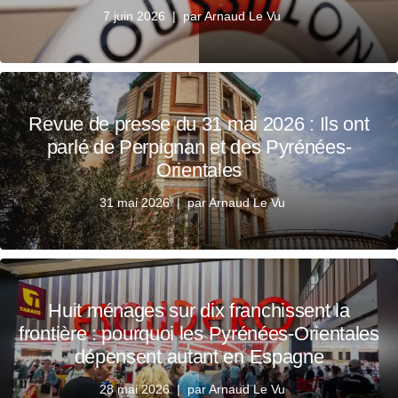
7 juin 2026
par
Arnaud Le Vu
Revue de presse du 31 mai 2026 : Ils ont
parlé de Perpignan et des Pyrénées-
Orientales
31 mai 2026
par
Arnaud Le Vu
Huit ménages sur dix franchissent la
frontière : pourquoi les Pyrénées-Orientales
dépensent autant en Espagne
28 mai 2026
par
Arnaud Le Vu