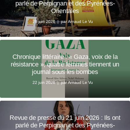
parlé de Perpignan et des Pyrénées-
Orientales
28 juin 2026
par
Arnaud Le Vu
Chronique littéraire : « Gaza, voix de la
résistance », quatre femmes tiennent un
journal sous les bombes
22 juin 2026
par
Arnaud Le Vu
Revue de presse du 21 juin 2026 : Ils ont
parlé de Perpignan et des Pyrénées-