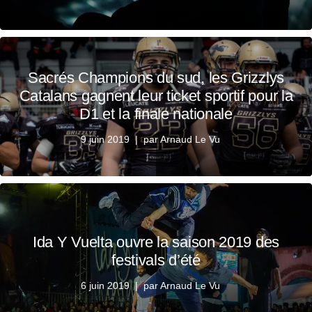
Sacrés Champions du sud, les Grizzlys
Catalans gagnent leur ticket sportif pour la
D1 et la finale nationale
9 juin 2019
par
Arnaud Le Vu
Ida Y Vuelta ouvre la saison 2019 des
festivals d’été
6 juin 2019
par
Arnaud Le Vu