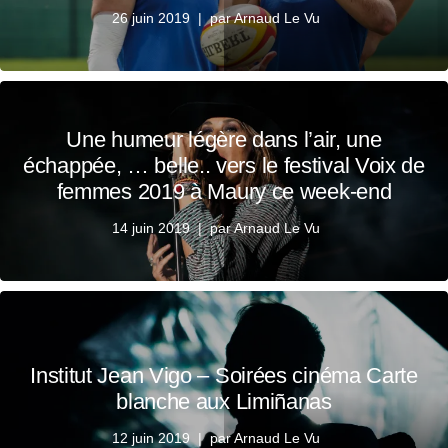
26 juin 2019
par
Arnaud Le Vu
Une humeur légère dans l’air, une
échappée, … belle.. vers le festival Voix de
femmes 2019 à Maury ce week-end
14 juin 2019
par
Arnaud Le Vu
Institut Jean Vigo – Soirées cinéma Carte
blanche aux Limiñanas
12 juin 2019
par
Arnaud Le Vu