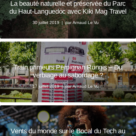
La beauté naturelle et préservée du Parc
du Haut-Languedoc avec Kiki Mag Travel
30 juillet 2019
par
Arnaud Le Vu
Train primeurs Perpignan Rungis – Du
verbiage au sabordage ?
17 juillet 2019
par
Arnaud Le Vu
Vents du monde sur le Bocal du Tech au