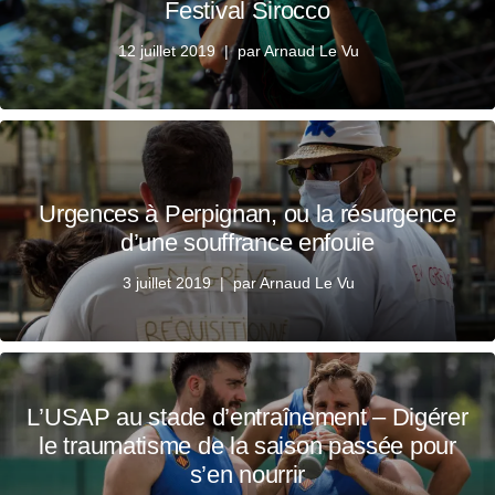
Festival Sirocco
12 juillet 2019
par
Arnaud Le Vu
Urgences à Perpignan, ou la résurgence
d’une souffrance enfouie
3 juillet 2019
par
Arnaud Le Vu
L’USAP au stade d’entraînement – Digérer
le traumatisme de la saison passée pour
s’en nourrir