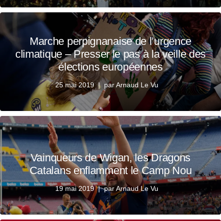
Marche perpignanaise de l’urgence
climatique – Presser le pas à la veille des
élections européennes
25 mai 2019
par
Arnaud Le Vu
Vainqueurs de Wigan, les Dragons
Catalans enflamment le Camp Nou
19 mai 2019
par
Arnaud Le Vu