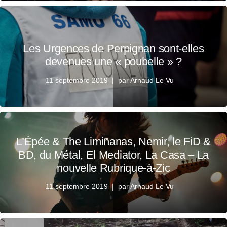
Les Urgences de Perpignan sont-elles
devenues une « poubelle » ?
11 septembre 2019
par
Arnaud Le Vu
L’Épée & The Limiñanas, Nemir, le FiD &
BD, du Métal, El Mediator, La Casa – La
nouvelle Rubrique-à-Zic
11 septembre 2019
par
Arnaud Le Vu