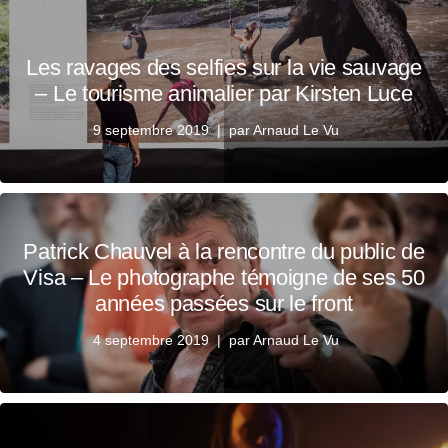
Les ravages des selfies sur la vie sauvage
– Le tourisme animalier par Kirsten Luce
9 septembre 2019
par
Arnaud Le Vu
Patrick Chauvel à la rencontre du public de
Visa – Le photographe témoigne de ses 50
années passées sur le front
4 septembre 2019
par
Arnaud Le Vu