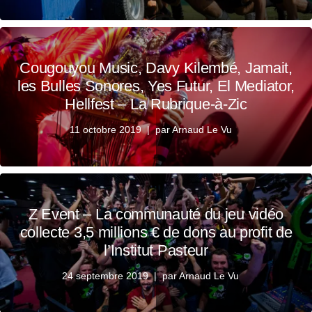
Cougouyou Music, Davy Kilembé, Jamait,
les Bulles Sonores, Yes Futur, El Mediator,
Hellfest – La Rubrique-à-Zic
11 octobre 2019
par
Arnaud Le Vu
Z Event – La communauté du jeu vidéo
collecte 3,5 millions € de dons au profit de
l’Institut Pasteur
24 septembre 2019
par
Arnaud Le Vu