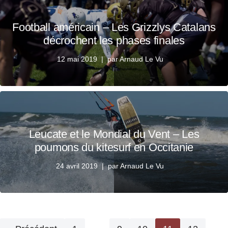
Football américain – Les Grizzlys Catalans
décrochent les phases finales
12 mai 2019
par
Arnaud Le Vu
Leucate et le Mondial du Vent – Les
poumons du kitesurf en Occitanie
24 avril 2019
par
Arnaud Le Vu