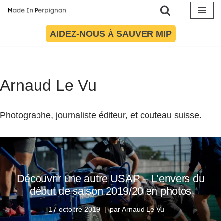
Aller
AIDEZ-NOUS À SAUVER MIP
au
contenu
Arnaud Le Vu
Photographe, journaliste éditeur, et couteau suisse.
Découvrir une autre USAP – L’envers du
début de saison 2019/20 en photos
17 octobre 2019
par
Arnaud Le Vu