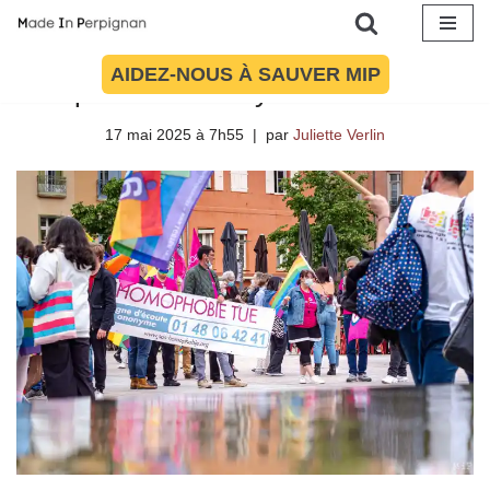
Dans les Pyrénées-Orientales, un
taux d’infractions anti-LGBT+
Aller
AIDEZ-NOUS À SAUVER MIP
supérieur à la moyenne nationale
au
contenu
17 mai 2025 à 7h55
par
Juliette Verlin