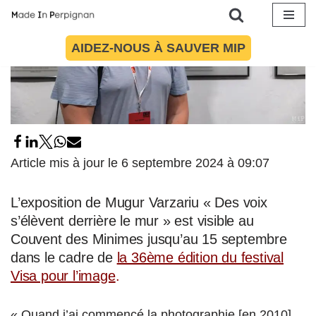
Aller
AIDEZ-NOUS À SAUVER MIP
au
contenu
Article mis à jour le 6 septembre 2024 à 09:07
L’exposition de Mugur Varzariu « Des voix
s’élèvent derrière le mur » est visible au
Couvent des Minimes jusqu’au 15 septembre
dans le cadre de
la 36ème édition du festival
Visa pour l’image
.
« Quand j’ai commencé la photographie [en 2010],