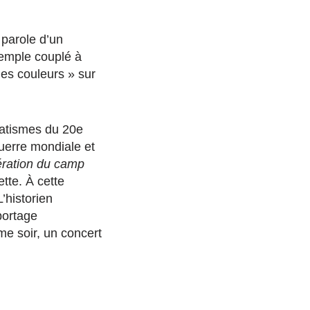
e parole d’un
xemple couplé à
des couleurs » sur
matismes du 20e
uerre mondiale et
ibération du camp
tte. À cette
’historien
eportage
e soir, un concert