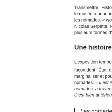
Transmettre l’Hist
le musée a annoncé
les nomades.
« No
Nicolas Serpette,
plusieurs formes d’
Une histoire
L’exposition tempo
façon dont l’État, 
marginaliser et pou
nomades.
«
Il est
nomades, à travers
C’est bien antérie
Les nomades