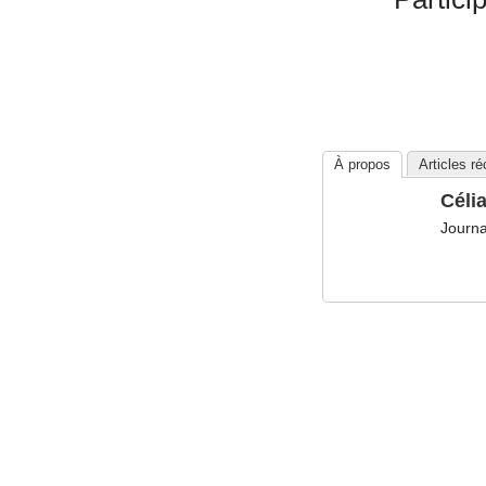
À propos
Articles r
Céli
Journa