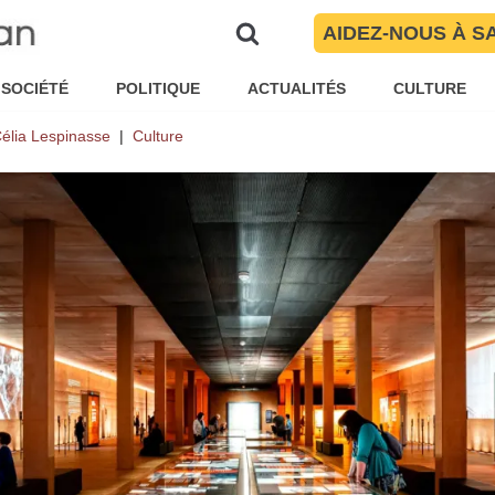
AIDEZ-NOUS À S
l de Rivesaltes retrace la vie d
une exposition riche en couleur
SOCIÉTÉ
POLITIQUE
ACTUALITÉS
CULTURE
élia Lespinasse
Culture