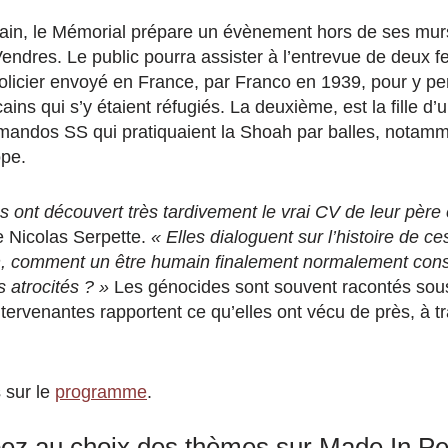
hain, le Mémorial prépare un évènement hors de ses murs, 
ndres. Le public pourra assister à l’entrevue de deux f
n policier envoyé en France, par Franco en 1939, pour y pe
ins qui s’y étaient réfugiés. La deuxième, est la fille d’u
andos SS qui pratiquaient la Shoah par balles, notamm
ope.
ont découvert très tardivement le vrai CV de leur père 
le Nicolas Serpette.
« E
lles dialoguent sur l’histoire de
n, comment un être humain finalement normalement const
es atrocités ? »
Les génocides sont souvent racontés sous 
ntervenantes rapportent ce qu’elles ont vécu de près, à tr
 sur le
programme
.
pez au choix des thèmes sur Made In P