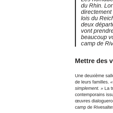
du
Rhin.
Lors
directement
lois du Reic
deux départ
vont prendre
beaucoup von
camp de Riv
Mettre des 
Une deuxième salle
de leurs familles.
«
simplement. »
La t
contemporains iss
œuvres dialogueront
camp de Rivesalte