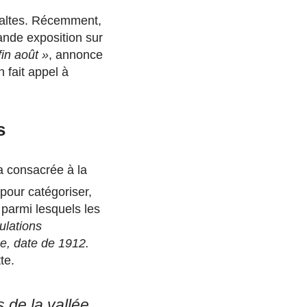
altes. Récemment,
ande exposition sur
fin
août »
, annonce
fait appel à
s
a consacrée à la
pour catégoriser,
 parmi lesquels les
ulations
e, date de 1912.
tte.
es
de
la
vallée