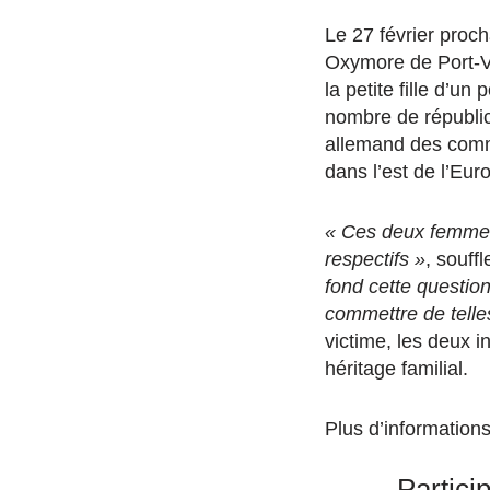
Le 27 février proc
Oxymore de Port-Ve
la petite fille d’u
nombre de républica
allemand des comm
dans l’est de l’Eur
« Ces deux femmes 
respectifs »
, souff
fond cette questio
commettre de
tell
victime, les deux i
héritage familial.
Plus d’informations
Partici