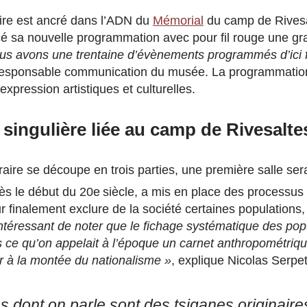
oire est ancré dans l’ADN du
Mémorial
du camp de Rives
 sa nouvelle programmation avec pour fil rouge une gr
us avons une trentaine d’évènements programmés d’ici 
 responsable communication du musée. La programmation 
expression artistiques et culturelles.
 singulière liée au camp de Rivesalte
raire se découpe en trois parties, une première salle ser
dès le début du 20e
siècle, a mis en place des processus 
r finalement exclure de la société certaines populations,
 intéressant de noter que le fichage systématique des pop
 ce qu’on appelait à l’époque un carnet anthropométriqu
ur à la montée
du
nationalisme »
, explique Nicolas Serpe
 dont on parle
sont
des
tsiganes
originair