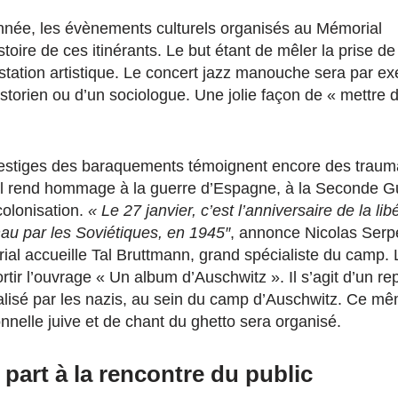
année, les évènements culturels organisés au Mémorial
istoire de ces itinérants. Le but étant de mêler la prise d
restation artistique. Le concert jazz manouche sera par e
historien ou d’un sociologue. Une jolie façon de « mettre 
 vestiges des baraquements témoignent encore des trau
al rend hommage à la guerre d’Espagne, à la Seconde G
olonisation.
« Le 27 janvier, c’est l’anniversaire de la l
au par les Soviétiques, en
1945″
, annonce Nicolas Serpe
al accueille Tal Bruttmann, grand spécialiste du camp. L
ortir l’ouvrage « Un album d’Auschwitz ». Il s’agit d’un r
lisé par les nazis, au sein du camp d’Auschwitz. Ce mêm
nnelle juive et de chant du ghetto sera organisé.
part à la rencontre du public