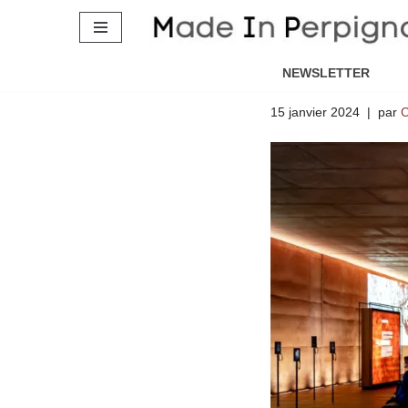
Le Mémoria
Aller
nomades : 
au
NEWSLETTER
contenu
15 janvier 2024
par
C