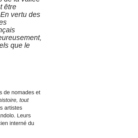
nt
être
 E
n vertu des
ces
nçais
ureusement,
tels
que le
its de nomades et
istoire, tout
s artistes
ndolo. Leurs
cien interné du