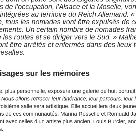
 de l’occupation, l’
Alsace
et
la
Moselle,
vo
intégrées
au
territoire
du
Reich A
llemand.
«
h, tous les nomades vont être expulsés de 
ements. Un certain nombre de nomades fra
 les routes et se diriger vers le
Sud. »
Malhe
t être arrêtés et
enfermés
dans
des
lieux
esaltes.
visages sur les mémoires
, plus personnelle, exposera une galerie de huit portra
 Nous allons
retracer leur itinérance, leur parcours, leur h
roisième salle sera artistique. Elle accueillera deux jeune
us de ces communautés, Marina Rosselle et Romuald Ja
 avec celles d’un artiste plus ancien, Louis Burcler, an
s.