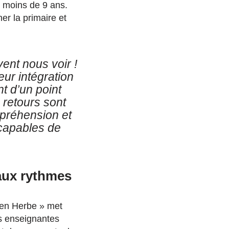
e moins de 9 ans.
er la primaire et
ent nous voir !
ur intégration
t d’un point
 retours sont
mpréhension et
 capables de
 aux rythmes
r en Herbe » met
es enseignantes