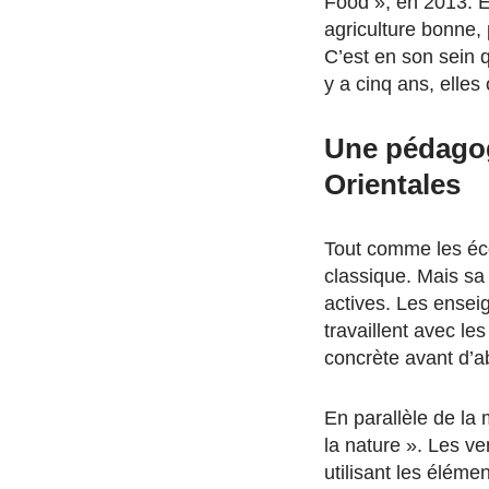
Food », en 2013. 
agriculture bonne, p
C’est en son sein 
y a cinq ans, elles 
Une pédagogi
Orientales
Tout comme les écol
classique. Mais sa
actives. Les ensei
travaillent avec le
concrète avant d’ab
En parallèle de la
la nature ». Les ve
utilisant les élém