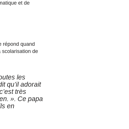
ématique et de
le répond quand
 scolarisation de
outes les
t qu’il adorait
c’est très
en. »
. Ce papa
ls en