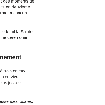
ant des moments de
crits en deuxième
permet à chacun
e fêtait la Sainte-
enne cérémonie
onnement
à trois enjeux
on du vivre
lus juste et
’essences locales.