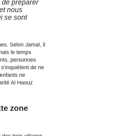
r de préparer
et nous
i se sont
mes. Selon Jamal, il
mais le temps
ants, personnes
 s’inquiètent de ne
 enfants ne
arité Al Haouz
tte zone