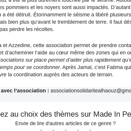
uz a été la plus durement touchée par le séisme. Autour 
les pommiers et les noyers sont aussi impactés. D’autant
n a été détruit. Étonnamment le séisme a libéré plusieur
is bien plus qu’avant le tremblement de terre. Il faut dés
 pas perdre les récoltes.
 et Azzedine, cette association permet de prendre conta
et d’acheminer l’aide au cœur même des zones qui en o
ssociations sur place permet d’aider plus rapidement qu’
temps pour se coordonner.
Après Jamal, c’est Fatima qui
re la coordination auprès des acteurs de terrain.
 avec l’association :
associationsolidaritealhaouz@gma
pez au choix des thèmes sur Made In P
Envie de lire d'autres articles de ce genre ?