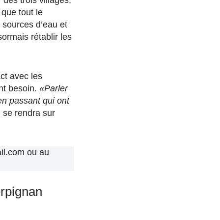
des trois villages,
 que tout le
s sources d’eau et
ormais rétablir les
ct avec les
nt besoin.
«Parler
en passant qui ont
 se rendra sur
il.com ou au
erpignan