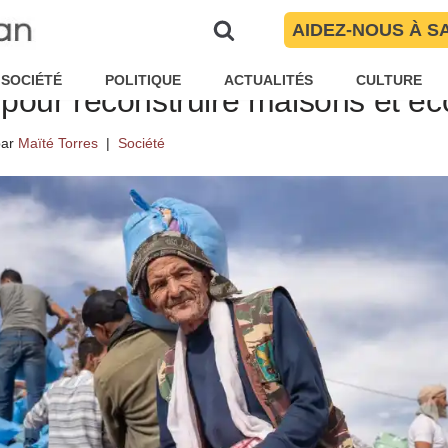
AIDEZ-NOUS À S
Maroc : un appel aux dons dep
SOCIÉTÉ
POLITIQUE
ACTUALITÉS
CULTURE
pour reconstruire maisons et éc
par
Maïté Torres
Société