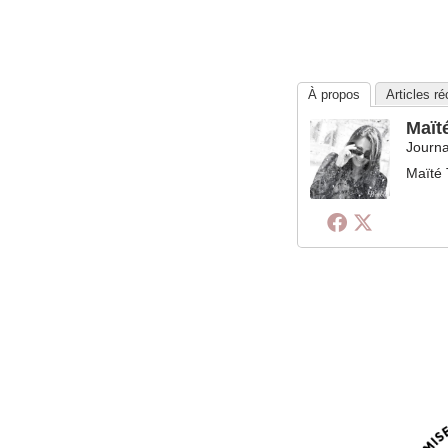
À propos
Articles r
Maït
Journa
Maïté 