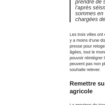
prendre de s
l’après séi
sommes en co
chargées de
Les trois villes on
y a moins d’une d
presse pour reloge
âgées, tout le mond
pouvoir réintégrer 
peuvent pas non plu
souhaite relever.
Remettre sur
agricole