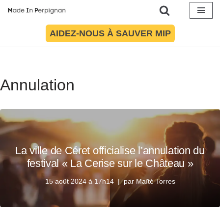
Aller
AIDEZ-NOUS À SAUVER MIP
au
contenu
Annulation
La ville de Céret officialise l’annulation du
festival « La Cerise sur le Château »
15 août 2024 à 17h14
par
Maïté Torres