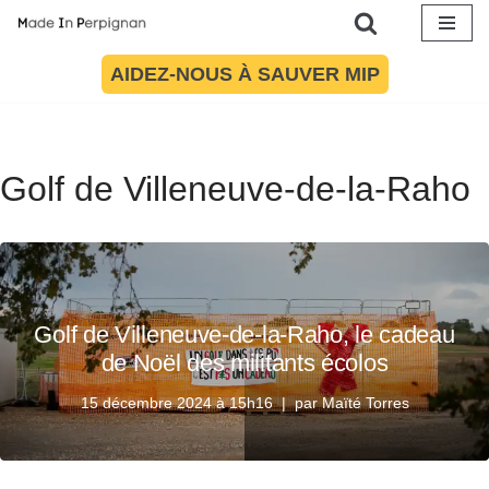
Aller
AIDEZ-NOUS À SAUVER MIP
au
contenu
Golf de Villeneuve-de-la-Raho
Golf de Villeneuve-de-la-Raho, le cadeau
de Noël des militants écolos
15 décembre 2024 à 15h16
par
Maïté Torres