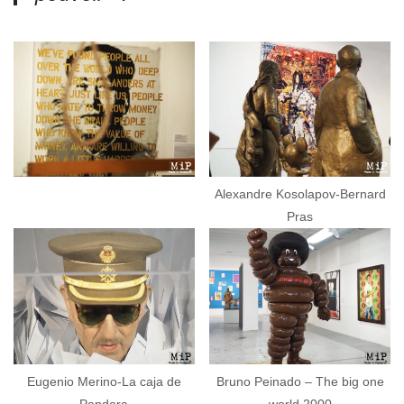
Alexandre Kosolapov-Bernard
Pras
Eugenio Merino-La caja de
Bruno Peinado – The big one
Pandora
world 2000