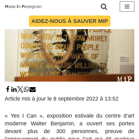
Aller
AIDEZ-NOUS À SAUVER MIP
au
contenu
Article mis à jour le 8 septembre 2022 à 13:52
« Yes I Can », exposition estivale du centre d’art
moderne Walter Benjamin, a ouvert ses portes
devant plus de 300 personnes, preuve de
l’engouement du public pour l’art qui dit quelque