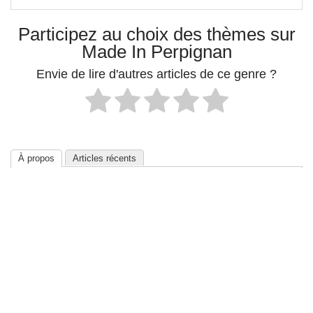
Participez au choix des thèmes sur
Made In Perpignan
Envie de lire d'autres articles de ce genre ?
À propos
Articles récents
MiP Via ACN
L'Agence catalane de presse (ACN) est née à
Gérone en 1999 comme un engagement qui
jette les bases d'une véritable structure
nationale, une agence de presse publique, en catalan et en
catalan.
© Made In Perpignan 2026 |
Mentions Légales et