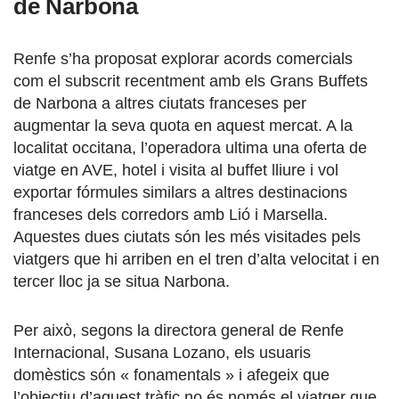
de Narbona
Renfe s’ha proposat explorar acords comercials
com el subscrit recentment amb els Grans Buffets
de Narbona a altres ciutats franceses per
augmentar la seva quota en aquest mercat. A la
localitat occitana, l’operadora ultima una oferta de
viatge en AVE, hotel i visita al buffet lliure i vol
exportar fórmules similars a altres destinacions
franceses dels corredors amb Lió i Marsella.
Aquestes dues ciutats són les més visitades pels
viatgers que hi arriben en el tren d’alta velocitat i en
tercer lloc ja se situa Narbona.
Per això, segons la directora general de Renfe
Internacional, Susana Lozano, els usuaris
domèstics són « fonamentals » i afegeix que
l’objectiu d’aquest tràfic no és només el viatger que