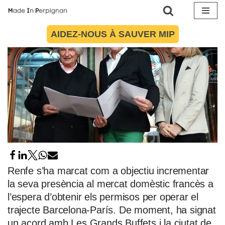
Aller
AIDEZ-NOUS À SAUVER MIP
au
contenu
Renfe s’ha marcat com a objectiu incrementar
la seva presència al mercat domèstic francès a
l’espera d’obtenir els permisos per operar el
trajecte Barcelona-París. De moment, ha signat
un acord amb Les Grands Buffets i la ciutat de