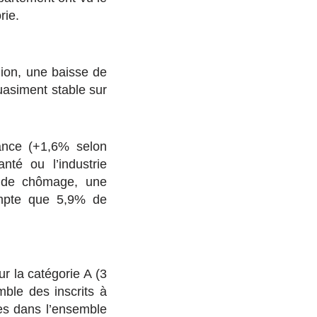
rie.
gion, une baisse de
uasiment stable sur
ance (+1,6% selon
nté ou l’industrie
 de chômage, une
ompte que 5,9% de
r la catégorie A (3
mble des inscrits à
tes dans l’ensemble