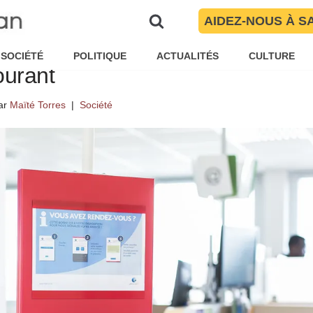
AIDEZ-NOUS À S
ovembre 2017 – Les Pyrénées 
SOCIÉTÉ
POLITIQUE
ACTUALITÉS
CULTURE
ourant
ar
Maïté Torres
Société