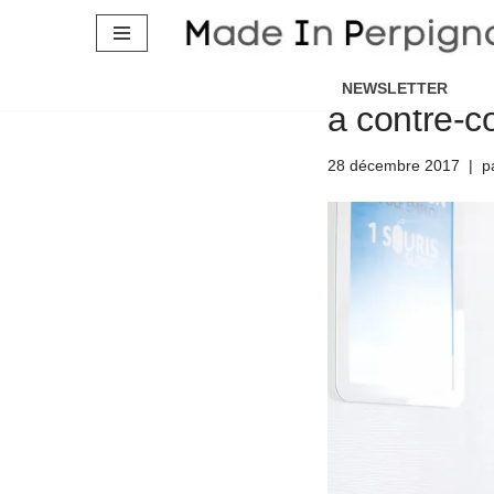
Aller
Chômage N
au
NEWSLETTER
à contre-c
contenu
28 décembre 2017
p