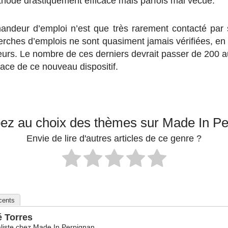
thode drastiquement efficace mais parfois mal vécue.
andeur d’emploi n’est que très rarement contacté par s
erches d’emplois ne sont quasiment jamais vérifiées, en c
urs. Le nombre de ces derniers devrait passer de 200 au
lace de ce nouveau dispositif.
pez au choix des thèmes sur Made In P
Envie de lire d'autres articles de ce genre ?
écents
é Torres
liste
chez
Made In Perpignan