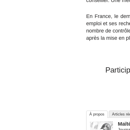
conseiller. Une mé
En France, le dem
emploi et ses rech
nombre de contrôle
après la mise en p
Partici
À propos
Articles r
Maït
Journa