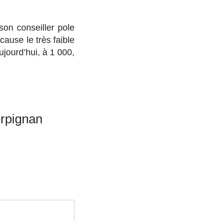
on conseiller pole
ause le très faible
jourd’hui, à 1 000,
erpignan