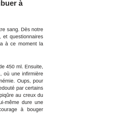
ibuer à
tre sang. Dès notre
, et questionnaires
nira à ce moment la
de 450 ml. Ensuite,
, où une infirmière
anémie. Oups, pour
edouté par certains
e piqûre au creux du
lui-même dure une
ncourage à bouger