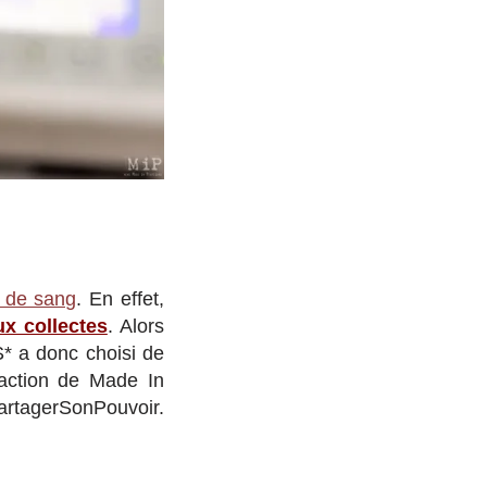
 de sang
. En effet,
ux collectes
. Alors
S* a donc choisi de
daction de Made In
artagerSonPouvoir.