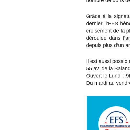
nombre de dons d
Grâce à la signat
dernier, l’EFS bé
croisement de la p
déroulée dans l’a
depuis plus d’un a
Il est aussi possib
55 av. de la Salanq
Ouvert le Lundi : 
Du mardi au vendr