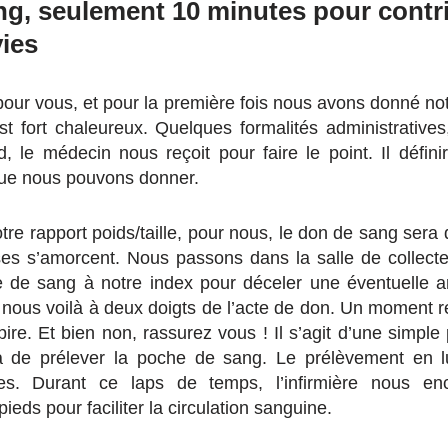
ng, seulement 10 minutes pour contr
vies
our vous, et pour la première fois nous avons donné no
 est fort chaleureux. Quelques formalités administratives
, le médecin nous reçoit pour faire le point. Il défi
que nous pouvons donner.
re rapport poids/taille, pour nous, le don de sang sera 
es s’amorcent. Nous passons dans la salle de collecte
e de sang à notre index pour déceler une éventuelle 
, nous voilà à deux doigts de l’acte de don. Un moment r
pire. Et bien non, rassurez vous ! Il s’agit d’une simpl
ra de prélever la poche de sang. Le prélèvement en 
es. Durant ce laps de temps, l’infirmière nous e
ieds pour faciliter la circulation sanguine.