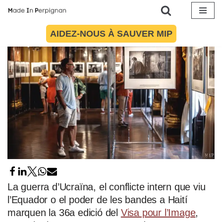
7 septembre 2024
par
MiP via ACN
En Català
Aller
AIDEZ-NOUS À SAUVER MIP
au
contenu
La guerra d’Ucraïna, el conflicte intern que viu
l’Equador o el poder de les bandes a Haití
marquen la 36a edició del
Visa pour l’Image
,