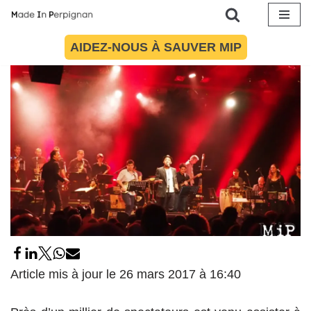
26 novembre 2016
par
Maïté Torres
Culture
,
Photoreportages
Aller
AIDEZ-NOUS À SAUVER MIP
au
contenu
Article mis à jour le 26 mars 2017 à 16:40