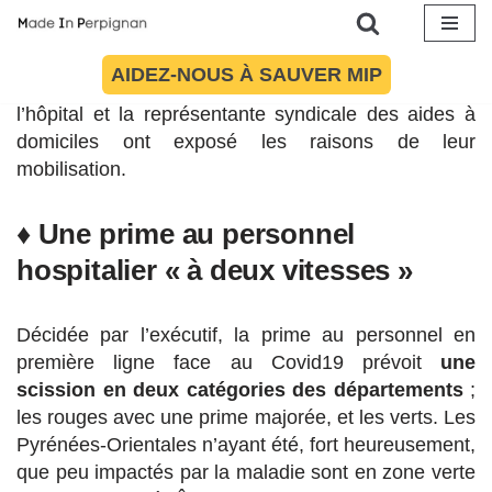
La CGT et Sud-solidaires appellent les soignants et
aides à domicile de tous les secteurs à se mobiliser
Aller
ce mardi 16 juin à 10h30. Lors d’une conférence de
AIDEZ-NOUS À SAUVER MIP
au
presse, les représentants du syndicat majoritaire à
contenu
l’hôpital et la représentante syndicale des aides à
domiciles ont exposé les raisons de leur
mobilisation.
♦ Une prime au personnel
hospitalier « à deux vitesses »
Décidée par l’exécutif, la prime au personnel en
première ligne face au Covid19 prévoit
une
scission en deux catégories des départements
;
les rouges avec une prime majorée, et les verts. Les
Pyrénées-Orientales n’ayant été, fort heureusement,
que peu impactés par la maladie sont en zone verte