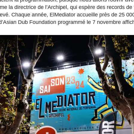
irme la directrice de l’Archipel, qui espère des records d
hevé.
Chaque année, ElMediator accueille près de 25 000
t d’Asian Dub Foundation programmé le 7 novembre affic