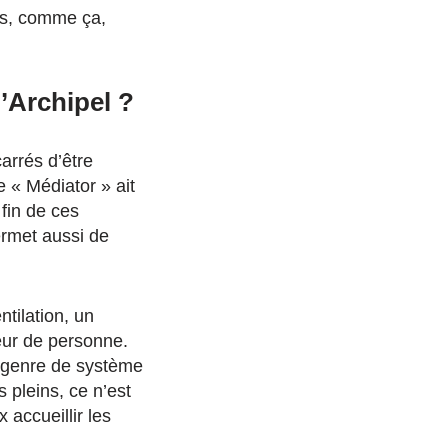
ios, comme ça,
’Archipel ?
arrés d’être
e « Médiator » ait
fin de ces
ermet aussi de
ntilation, un
eur de personne.
e genre de système
 pleins, ce n’est
 accueillir les