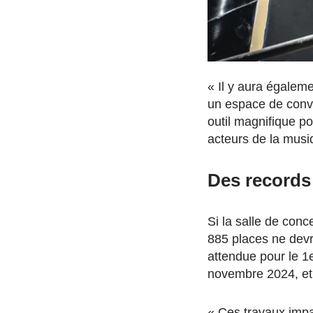
« Il y aura égalem
un
espace de conviv
outil magnifique
po
acteurs de la musiq
Des records
Si la salle de con
885 places ne devra
attendue pour le 1e
novembre 2024, et l
«
Ces travaux impa