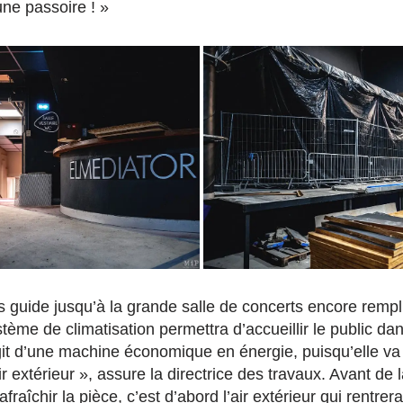
une passoire ! »
 guide jusqu’à la grande salle de concerts encore remp
tème de climatisation permettra d’accueillir le public da
agit d’une machine économique en énergie, puisqu’elle va
r extérieur », assure la directrice des travaux. Avant de la
fraîchir la pièce, c’est d’abord l’air extérieur qui rentrer