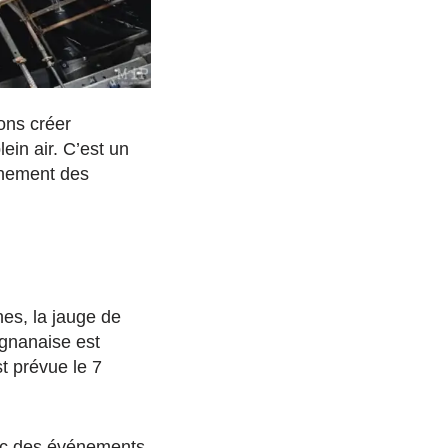
lons créer
lein air.
C’est un
gnement
des
es, la jauge de
ignanaise est
st prévue le 7
vec des événements