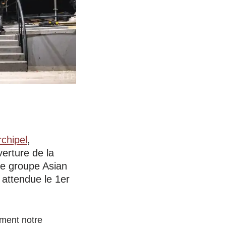
rchipel
,
erture de la
 le groupe Asian
 attendue le 1er
iment notre