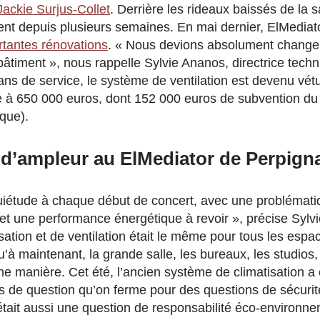
Jackie Surjus-Collet
. Derrière les rideaux baissés de la s
ivent depuis plusieurs semaines. En mai dernier, ElMedia
rtantes rénovations
. « Nous
devions absolument changer 
bâtiment », nous rappelle Sylvie Ananos, directrice tech
 ans de service, le système de ventilation est devenu vét
ve à 650 000 euros, dont 152 000 euros de subvention d
ique).
 d’ampleur au ElMediator de Perpign
nquiétude à chaque début de concert, avec une problémati
é et une performance énergétique à revoir », précise Sylv
sation et de ventilation était le même pour tous les espa
’à maintenant, la grande salle, les bureaux, les studios
e manière. Cet été, l’ancien système de climatisation a é
ors de question
qu’on ferme pour des questions
de sécurit
était aussi une question de responsabilité
éco-environnem