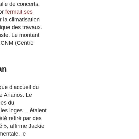
alle de concerts,
tor
fermait ses
la climatisation
nique des travaux.
uste.
Le montant
u CNM (Centre
an
que d’accueil du
ie Ananos. Le
ces du
, les loges… étaient
té retiré par des
é », affirme Jackie
entale, le