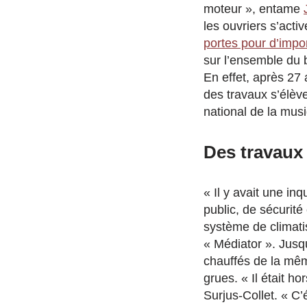
moteur », entame
les ouvriers s’act
portes pour d’impo
sur l’ensemble du 
En effet, après 27
des travaux s’élè
national de la mus
Des travaux
« Il y avait une i
public, de sécurit
système de climati
« Médiator ». Jusqu
chauffés de la mêm
grues.
« Il était h
Surjus-Collet. « C’