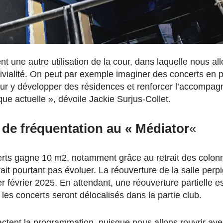
ent une autre
utilisation de la cour, dans laquelle nous al
ialité.
On peut par exemple imaginer des concerts
en p
ur y développer
des résidences et r
enforcer l’accompa
ue actuelle », dévoile Jackie Surjus-Collet.
 de fréquentation au « Médiator
«
certs gagne 10 m2, notamment grâce au retrait des colonn
it pourtant pas évoluer. La réouverture de la salle perp
r février 2025. En attendant, une réouverture partielle e
es concerts seront délocalisés dans la partie club.
ctent la programmation, puisque nous allons rouvrir a