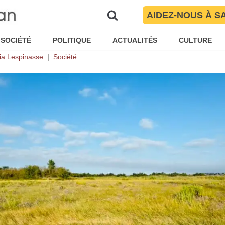
yrénées-Orientales, Stéphan po
AIDEZ-NOUS À S
ance à pied
SOCIÉTÉ
POLITIQUE
ACTUALITÉS
CULTURE
ia Lespinasse
Société