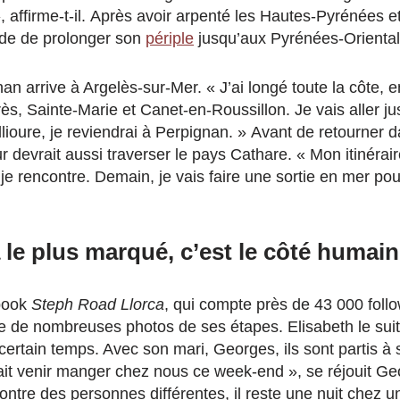
, affirme-t-il.
Après avoir arpenté les Hautes-Pyrénées e
ide de prolonger son
périple
jusqu’aux Pyrénées-Oriental
an arrive à Argelès-sur-Mer. « J’ai longé toute la côte
ès, Sainte-Marie et Canet-en-Roussillon. J
e vais aller ju
lioure,
je reviendrai à Perpignan. » Avant de retourner 
r devrait aussi traverser le pays Cathare. « Mon itinérair
je rencontre. D
emain, je vais faire une sortie en mer
pour
 le plus marqué, c’est le côté humain
book
Steph
Road Llorca
, qui compte près de 43 000 follo
e de nombreuses photos de ses étapes. Elisabeth
le sui
certain temps. Avec son mari, Georges, ils sont partis à
ait venir manger chez nous ce week-end », se réjouit Geo
ontre des personnes différentes, il reste une nuit chez un