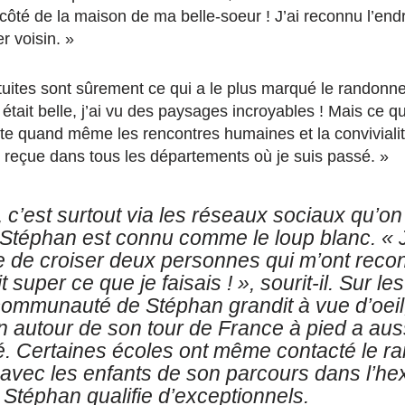
côté de la maison de ma belle-soeur ! J’ai reconnu l’endr
r voisin. »
tuites sont sûrement ce qui a le plus marqué le randonne
était belle, j’ai vu des paysages incroyables ! Mais ce qu
ste quand même les rencontres humaines et la conviviali
’ai reçue dans tous les départements où je suis passé. »
, c’est surtout via les réseaux sociaux qu’on 
, Stéphan est connu comme le loup blanc. « 
e de croiser deux personnes qui m’ont recon
it super ce que je faisais ! », sourit-il. Sur l
communauté de Stéphan grandit à vue d’oeil,
n autour de son tour de France à pied a aus
é.
Certaines écoles ont même contacté le r
e avec les enfants de son parcours dans l’h
 Stéphan qualifie d’exceptionnels.