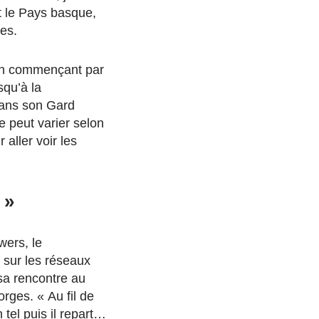
t le Pays basque,
es.
, en commençant par
squ’à la
dans son Gard
e peut varier
selon
 aller voir les
 »
wers, le
t sur les réseaux
 sa rencontre au
rges. « Au fil de
 tel puis il repart…