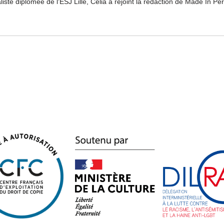
liste diplômée de l'ESJ Lille, Célia a rejoint la rédaction de Made In P