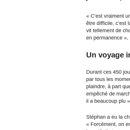
« C’est vraiment 
être difficile, c’est
l
vit
tellement de ch
en permanence », 
Un voyage i
Durant ces 450 jou
par tous les mome
plaindre,
à part qu
empêché de march
il a beaucoup plu »
Stéphan a eu la ch
« F
orcément, on en