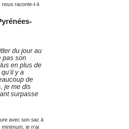
 nous raconte-t-il.
 Pyrénées-
itter du jour au
e pas son
plus en plus de
qu’il y a
aucoup de
, je me dis
ivant surpasse
nture avec son sac à
 minimum, je n’ai