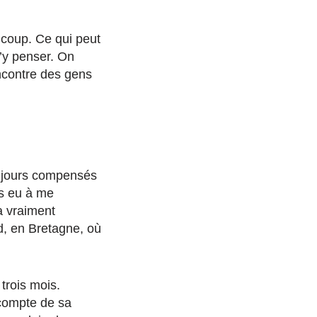
ucoup.
Ce qui peut
’y penser. On
contre des gens
jours compensés
as eu à me
a vraiment
d, en Bretagne,
où
 trois mois.
 compte
de sa