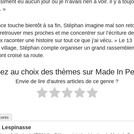
asiment eu aucun jour
où je n’avais rien à voir.
Il y a touj
. »
nce touche bientôt à sa fin, Stéphan imagine mal son ret
 retrouver mes proches et
me concentrer sur l’écriture de
ux
raconter une histoire sur tout ce que j’ai vécu. »
Le 13 
 village, Stéphan compte organiser
un grand rassemblem
ont croisé sa route.
pez au choix des thèmes sur Made In P
Envie de lire d'autres articles de ce genre ?
écents
a Lespinasse