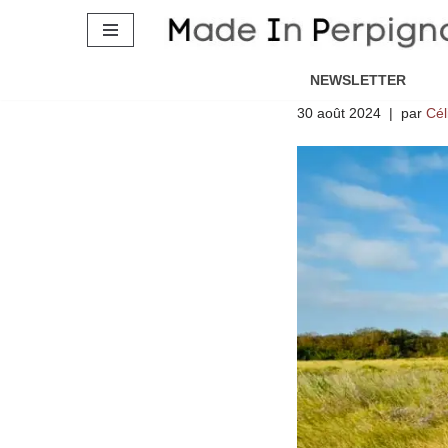
Dans les P
Aller
tour de Fr
au
NEWSLETTER
contenu
30 août 2024
par
Cél