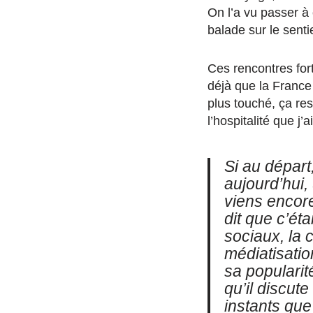
On l’a vu passer à 
balade sur le sentie
Ces rencontres for
déjà que la France 
plus touché, ça re
l’hospitalité que j
Si au départ
aujourd’hui
viens encor
dit
que
c’éta
sociaux, la 
médiatisatio
sa popularit
qu’il discut
instants que