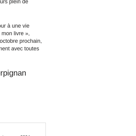
ours plein de
our à une vie
 mon livre »,
octobre prochain,
ent avec toutes
erpignan