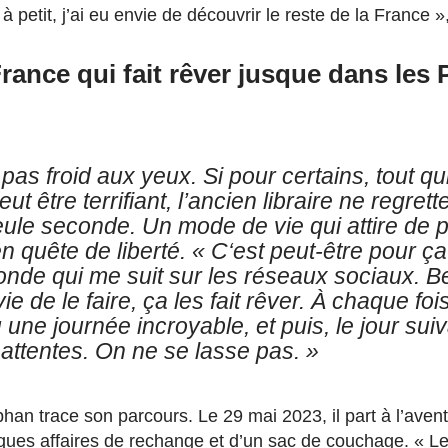
à petit, j’ai eu envie de découvrir le reste de la France »,
rance qui fait rêver jusque dans les
pas froid aux yeux. Si pour certains, tout
qu
t être terrifiant, l’ancien libraire ne
regrett
eule seconde.
Un mode
de vie
qui attire de 
 quête de liberté. « C
‘est peut-être pour ça 
nde qui me suit sur les réseaux sociaux.
Be
ie de le faire, ça les fait rêver.
À chaque fois
u une journée incroyable, e
t puis, le jour su
attentes.
O
n ne se lasse pas. »
phan trace son parcours.
L
e 29 mai 2023, il part à l’ave
ques affaires de rechange et d’un sac de couchage. « Le