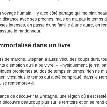
un voyage humain,
il y a ce côté partage
qui me plait bea
a distance avec ses proches, mais o
n n’a pas le temps d
oses intenses, on passe
d’une famille à une autre,
on r
en
assure le randonneur.
mmortalisé dans un livre
rs de marche, Stéphan a aussi vécu des coups durs,
tou
nts d’émotion
qu’il a
pu vivre. « P
hysiquement, je n’ai p
elques problèmes au dos de temps en temps,
rien ne m’
er.
C
‘est plus le temps qui a été compliqué,
dans le Nor
, se remémore-t-il.
ance de découvrir l
a Bretagne, une région où il est resté
 découvre beaucoup plus sur le territoire
et on se rend