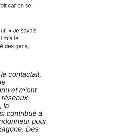
oit car on se
ur. « Je savais
i m’a le
té des gens,
le contactait,
Je
nu et m’ont
es réseaux
 la
si contribué à
andonneur pour
exagone. Des