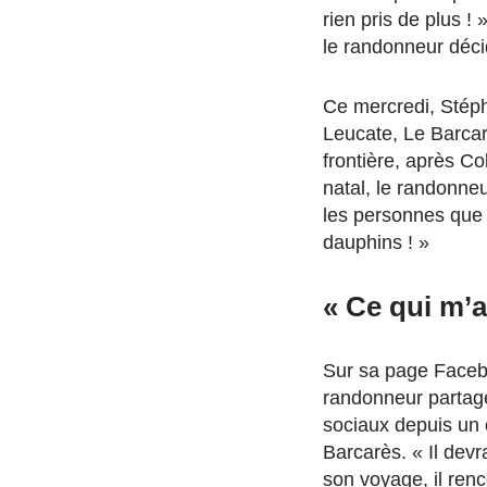
rien pris de plus ! »
le randonneur déc
Ce mercredi, Stéph
Leucate, Le Barcar
frontière,
après Col
natal, le randonneu
les personnes que 
dauphins ! »
« Ce qui m’a
Sur sa page Face
randonneur partag
sociaux depuis un 
Barcarès. « Il devr
son voyage, il renc