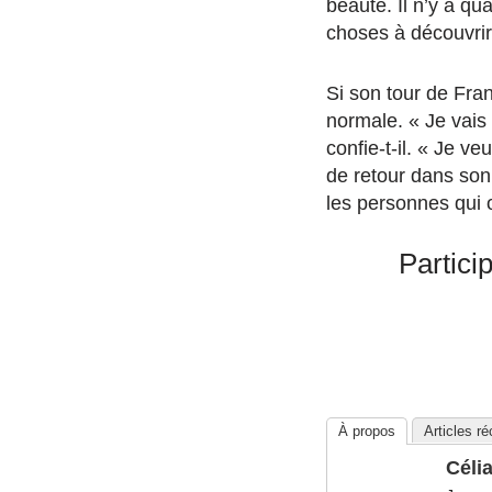
beauté. I
l n’y a qu
choses à découvrir
Si son tour de Fra
normale. « J
e vais
confie-t-il. « Je ve
de retour dans son
les personnes qui 
Partici
À propos
Articles r
Céli