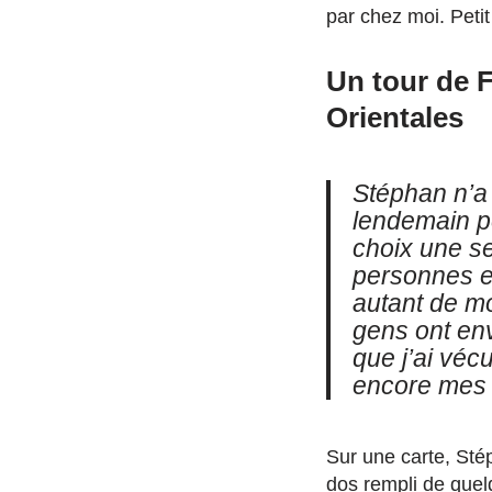
par chez moi. Petit 
Un tour de F
Orientales
Stéphan n’a 
lendemain peu
choix une s
personnes en
autant de mo
gens
ont env
que j’ai véc
encore mes 
Sur une carte, Sté
dos rempli de
quel