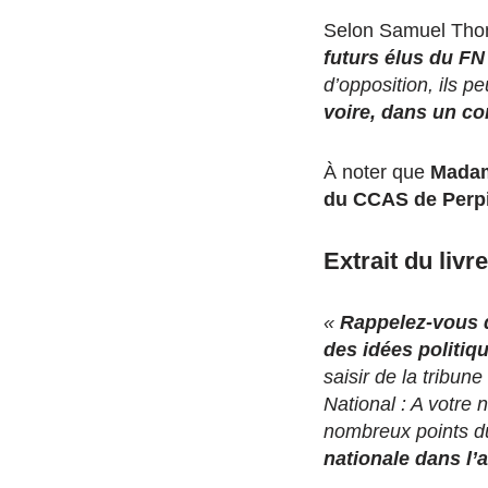
Selon Samuel Thoma
futurs élus du FN
d’opposition, ils 
voire, dans un c
À noter que
Madame
du CCAS de Perp
Extrait du livr
«
Rappelez-vous q
des idées politiq
saisir de la tribun
National : A votre 
nombreux points 
nationale dans l