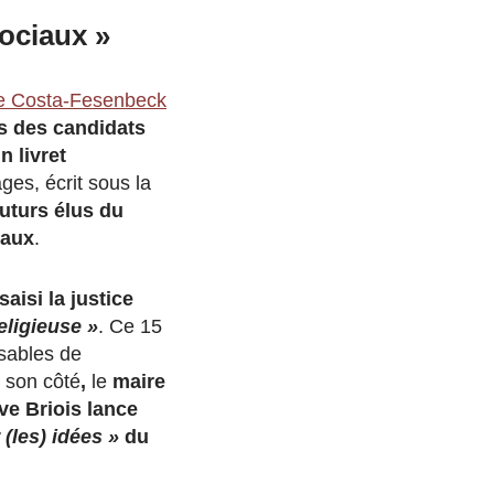
sociaux »
e Costa-Fesenbeck
ès des candidats
n livret
ges, écrit sous la
futurs élus du
paux
.
aisi la justice
eligieuse »
. Ce 15
nsables de
 son côté
,
le
maire
ve Briois
lance
(les) idées »
du