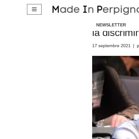
Aller
Cette élue
au
NEWSLETTER
la discrimi
contenu
17 septembre 2021