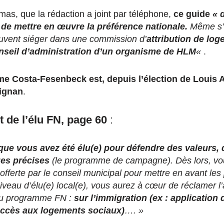
s, que la rédaction a joint par téléphone,
ce guide
« 
 de mettre en œuvre la préférence nationale.
Même s’i
peuvent siéger dans une commission d’
attribution de lo
onseil d’administration d’un organisme de HLM
«
.
 Costa-Fesenbeck est, depuis l’élection de Louis Al
ignan
.
et de l’élu FN, page 60
:
ue vous avez été élu(e) pour défendre des valeurs, 
ues précises
(le programme de campagne). Dès lors, vo
e offerte par le conseil municipal pour mettre en avant les
niveau d’élu(e) local(e), vous aurez à cœur de réclamer l
du programme FN :
sur l’immigration (ex : application d
’accès aux logements sociaux)
…. »