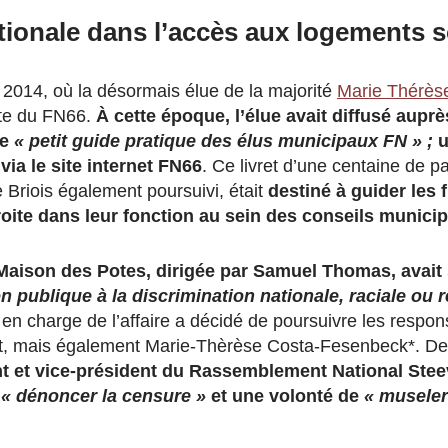
ationale dans l’accès aux logements 
à 2014, où la désormais élue de la majorité
Marie Thérès
tête du FN66.
À cette époque, l’élue avait diffusé aupr
le
« petit guide pratique des élus municipaux FN » ;
u
via le site internet FN66
. Ce livret d’une centaine de pa
 Briois également poursuivi, était
destiné à guider les 
roite dans leur fonction au sein des conseils munici
Maison des Potes, dirigée par Samuel Thomas, avait s
n publique à la discrimination nationale, raciale ou r
 en charge de l’affaire a décidé de poursuivre les respo
ret, mais également Marie-Thèrèse Costa-Fesenbeck*. De
 et vice-président du Rassemblement National
Stee
r
« dénoncer la censure »
et une volonté de
« museler 