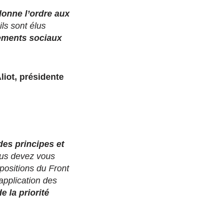
donne l’ordre aux
ls sont élus
gements sociaux
iot, présidente
des principes et
us devez vous
 positions du Front
’application des
e la priorité