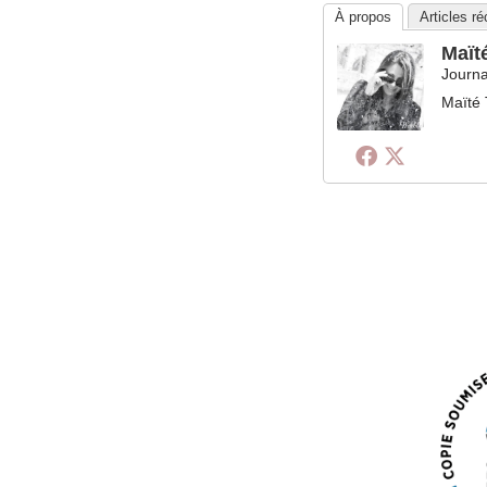
À propos
Articles r
Maït
Journa
Maïté 