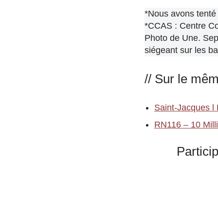
*Nous avons tenté
*CCAS : C
entre C
Photo de Une. Sep
siégeant sur les ba
// Sur le mê
Saint-Jacques l 
RN116 – 10 Milli
Partici