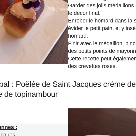
Garder des jolis médaillons
le décor final.
Enrober le homard dans la s
évider le petit pain, et y in
homard.
Finir avec le médaillon, pinc
des petits points de mayonn
Cette recette peut égalemen
des crevettes roses.
cipal : Poêlée de Saint Jacques crème 
e de topinambour
onnes :
acques