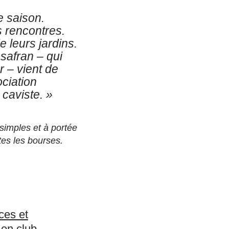
e saison.
s rencontres.
 leurs jardins.
safran – qui
r – vient de
ciation
 caviste
. »
simples et à portée
tes les bourses.
ces et
 en club