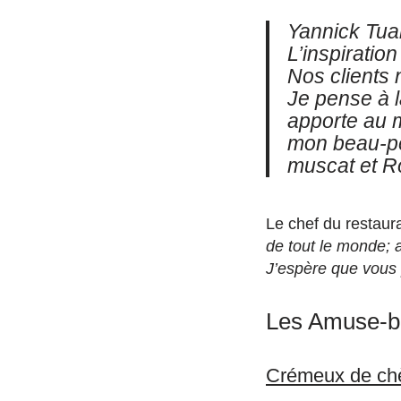
Yannick Tual
L’inspiratio
Nos clients 
Je pense à l
apporte au m
mon beau-pè
muscat et Ro
Le chef du restaur
de tout le monde; a
J’espère que vous po
Les Amuse-b
Crémeux de chè