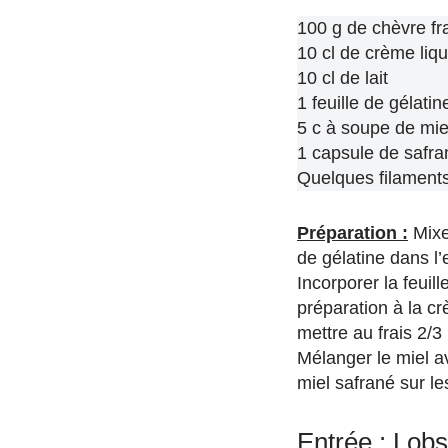
100 g de chèvre fr
10 cl de crème liq
10 cl de lait
1 feuille de gélatin
5 c à soupe de miel
1 capsule de safra
Quelques filaments
Préparation :
Mixer
de gélatine dans l’e
Incorporer la feuill
préparation à la c
mettre au frais 2/3
Mélanger le miel a
miel safrané sur le
Entrée : Lobs