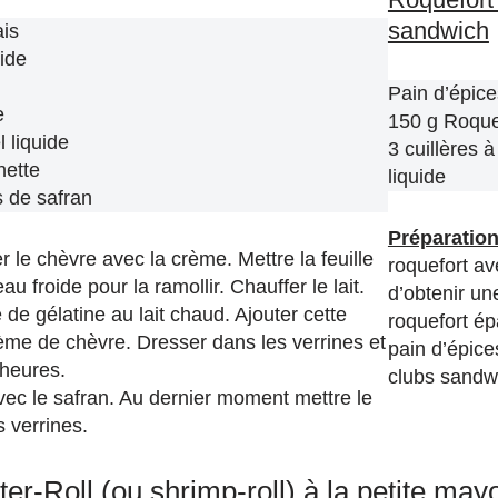
sandwich
ais
uide
Pain d’épice
e
150 g Roque
 liquide
3 cuillères 
nette
liquide
 de safran
Préparation
 le chèvre avec la crème. Mettre la feuille
roquefort av
au froide pour la ramollir. Chauffer le lait.
d’obtenir u
e de gélatine au lait chaud. Ajouter cette
roquefort ép
rème de chèvre. Dresser dans les verrines et
pain d’épice
 heures.
clubs sandw
vec le safran. Au dernier moment mettre le
s verrines.
ter-Roll (ou shrimp-roll) à la petite ma