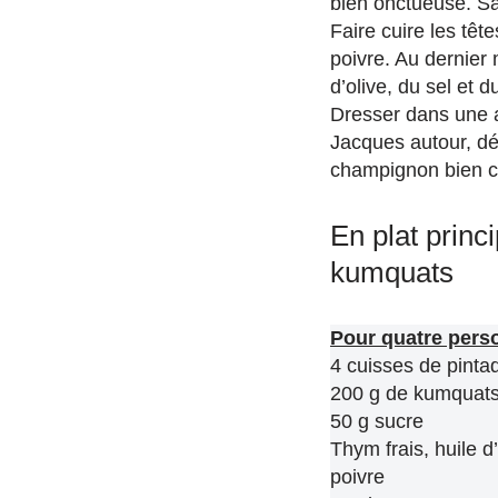
bien onctueuse. Sal
Faire cuire les têt
poivre. Au dernier
d’olive, du sel et d
Dresser dans une a
Jacques autour, dé
champignon bien c
En plat princ
kumquats
Pour quatre pers
4 cuisses de pinta
200 g de kumquat
50 g sucre
Thym frais, huile d’
poivre