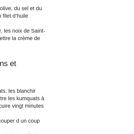
live, du sel et du
ilet d’huile
 les noix de Saint-
ettre la crème de
ns et
s, les blanchir
ettre les kumquats à
cuire vingt minutes
couper d un coup