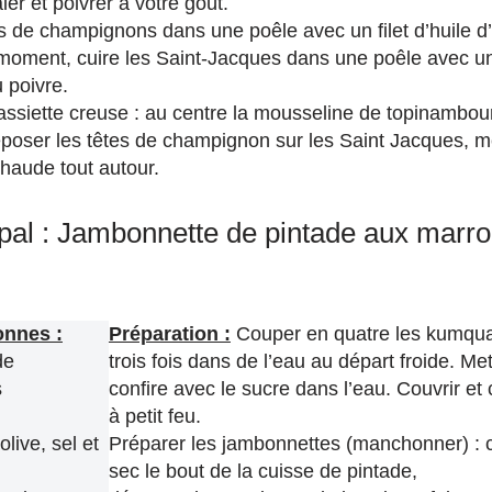
er et poivrer à votre goût.
es de champignons dans une poêle avec un filet d’huile d’o
 moment, cuire les Saint-Jacques dans une poêle avec un f
u poivre.
ssiette creuse : au centre la mousseline de topinambour,
poser les têtes de champignon sur les Saint Jacques, m
haude tout autour.
ipal : Jambonnette de pintade aux marro
onnes :
Préparation :
Couper en quatre les kumquat
de
trois fois dans de l’eau au départ froide. M
s
confire avec le sucre dans l’eau. Couvrir et 
à petit feu.
olive, sel et
Préparer les jambonnettes (manchonner) : 
sec le bout de la cuisse de pintade,