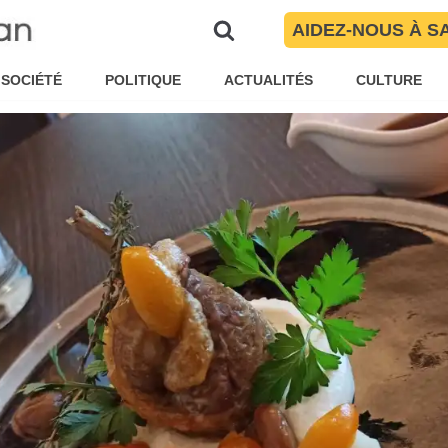
2022
AIDEZ-NOUS À S
ar
Idhir Baha
Loisirs
SOCIÉTÉ
POLITIQUE
ACTUALITÉS
CULTURE