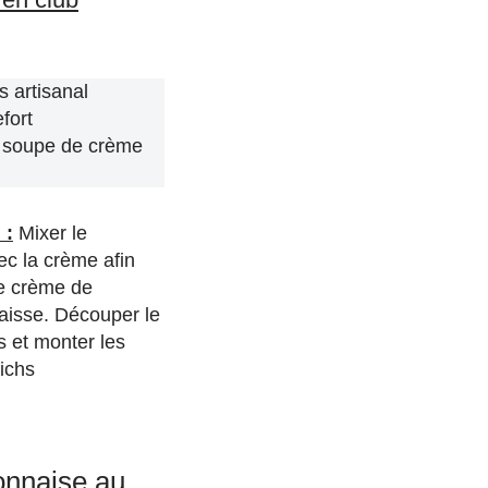
s artisanal
fort
à soupe de crème
 :
Mixer le
ec la crème afin
ne crème de
aisse. Découper le
s et monter les
ichs
yonnaise au