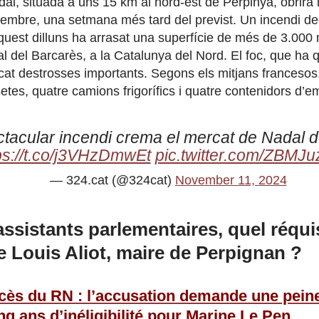
al, situada a uns 15 km al nord-est de Perpinyà, obrirà l
embre, una setmana més tard del previst. Un incendi dec
quest dilluns ha arrasat una superfície de més de 3.000
l del Barcarès, a la Catalunya del Nord. El foc, que ha q
cat destrosses importants. Segons els mitjans francesos,
tes, quatre camions frigorífics i quatre contenidors d
tacular incendi crema el mercat de Nadal d
ps://t.co/j3VHzDmwEt
pic.twitter.com/ZBMJ
— 324.cat (@324cat)
November 11, 2024
ssistants parlementaires, quel réquis
e Louis Aliot, maire de Perpignan ?
cès du RN : l’accusation demande une peine
nq ans d’inéligibilité pour Marine Le Pen