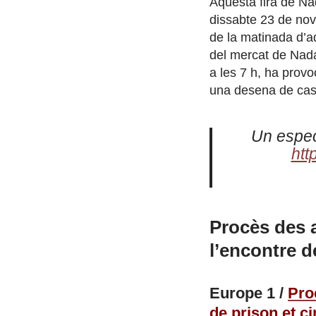
Aquesta fira de Nad
dissabte 23 de nov
de la matinada d’a
del mercat de Nada
a les 7 h, ha provo
una desena de case
Un espec
htt
Procès des a
l’encontre d
Europe 1 /
Pro
de prison et ci