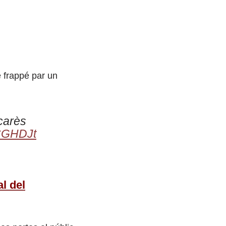
 frappé par un
carès
hCGHDJt
l del