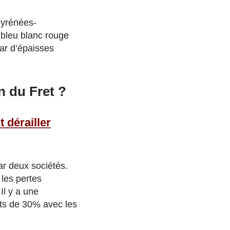
 Pyrénées-
 bleu blanc rouge
ar d’épaisses
n du Fret ?
 dérailler
r deux sociétés.
 les pertes
Il y a une
ûts de 30% avec les