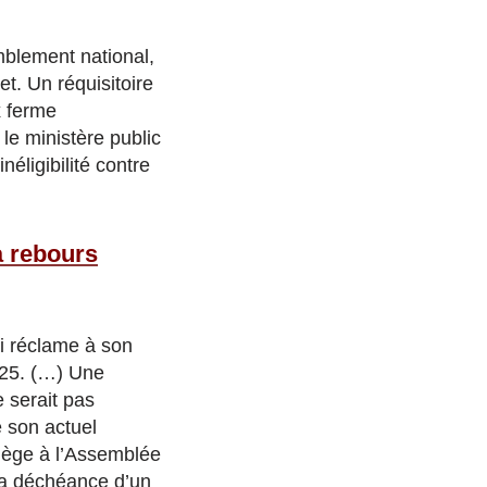
blement national,
t. Un réquisitoire
x ferme
le ministère public
éligibilité contre
à rebours
ui réclame à son
2025. (…) Une
e serait pas
e son actuel
iège à l’Assemblée
 la déchéance d’un