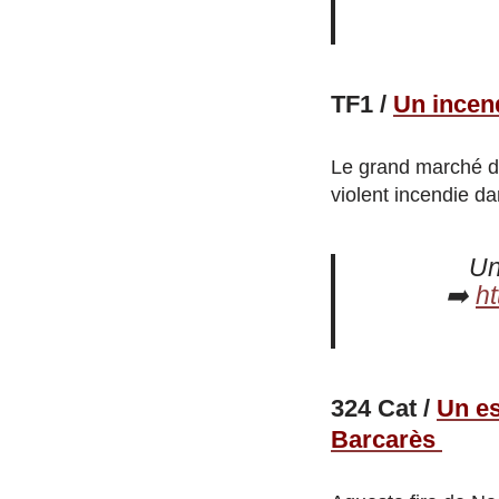
TF1 /
Un incen
Le grand marché de
violent incendie da
Un
➡️
h
324 Cat /
Un es
Barcarès