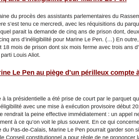
aine du procès des assistants parlementaires du Rassem
e s’est tenu ce mercredi, avec les réquisitions du parque
equel parait la demande de cinq ans de prison dont, deu
nq ans d’inéligibilité pour Marine Le Pen. (…) En outre, 
18 mois de prison dont six mois ferme avec trois ans d’in
arti Louis Aliot.
ine Le Pen au piège d’un périlleux compte 
 à la présidentielle a été prise de court par le parquet q
néligibilité avec une mise à exécution provisoire début 
e rendrait la peine effective immédiatement : un appel n
ement à ce qu’on voit le plus souvent. En ce qui concern
 du Pas-de-Calais, Marine Le Pen pourrait garder son s
 le Conseil constitutionnel a pour règle de ne prononcer