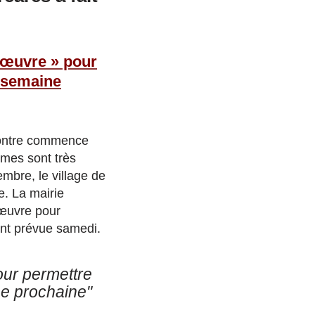
n œuvre » pour
a semaine
-montre commence
mmes sont très
embre, le village de
e. La mairie
 œuvre pour
ment prévue samedi.
our permettre
ne prochaine"