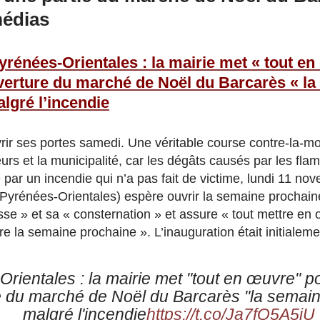
médias
yrénées-Orientales : la mairie met « tout e
verture du marché de Noël du Barcarès « l
lgré l’incendie
rir ses portes samedi. Une véritable course contre-la
urs et la municipalité, car les dégâts causés par les fla
par un incendie qui n’a pas fait de victime, lundi 11 nov
Pyrénées-Orientales) espère ouvrir la semaine prochain
esse » et sa « consternation » et assure « tout mettre en
re la semaine prochaine ». L’inauguration était initiale
rientales : la mairie met "tout en œuvre" p
re du marché de Noël du Barcarès "la semai
malgré l'incendie
https://t.co/Ja7fQ5A5iU