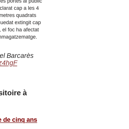
es portes al públic
larat cap a les 4
 metres quadrats
uedat extingit cap
 el foc ha afectat
’emmagatzematge.
el Barcarès
uz4hgF
itoire à
 de cinq ans