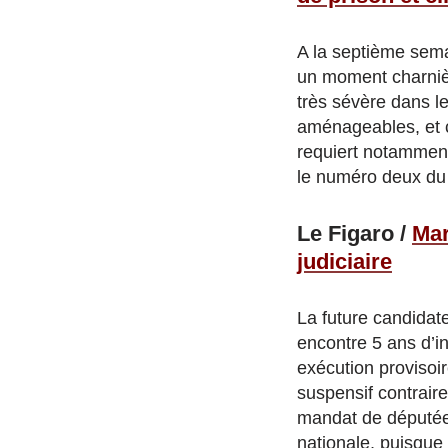
A la septième sem
un moment charnièr
très sévère dans l
aménageables, et ci
requiert notamment 
le numéro deux du p
Le Figaro /
Mar
judiciaire
La future candidate
encontre 5 ans d’i
exécution provisoir
suspensif contrair
mandat de députée
nationale, puisque