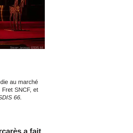
die au marché
 Fret SNCF, et
SDIS 66.
carès a fait