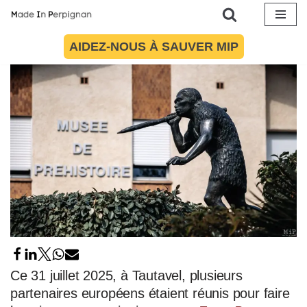
1 août 2025
par
Elise Cabane
Culture
,
Histoire
Aller
AIDEZ-NOUS À SAUVER MIP
au
contenu
Ce 31 juillet 2025, à Tautavel, plusieurs
partenaires européens étaient réunis pour faire