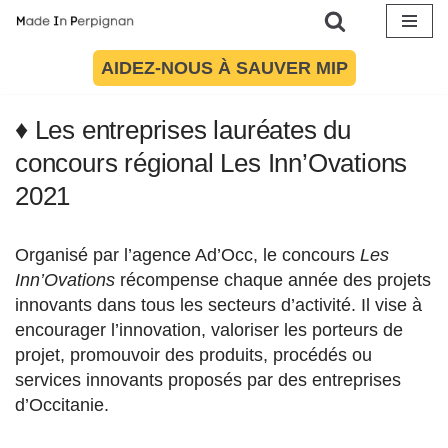
Aller
AIDEZ-NOUS À SAUVER MIP
Article mis à jour le 9 février 2021 à 17:52
au
contenu
♦ Les entreprises lauréates du
concours régional Les Inn’Ovations
2021
Organisé par l’agence Ad’Occ, le concours
Les
Inn’Ovations
récompense chaque année des projets
innovants dans tous les secteurs d’activité. Il vise à
encourager l’innovation, valoriser les porteurs de
projet, promouvoir des produits, procédés ou
services innovants proposés par des entreprises
d’Occitanie.