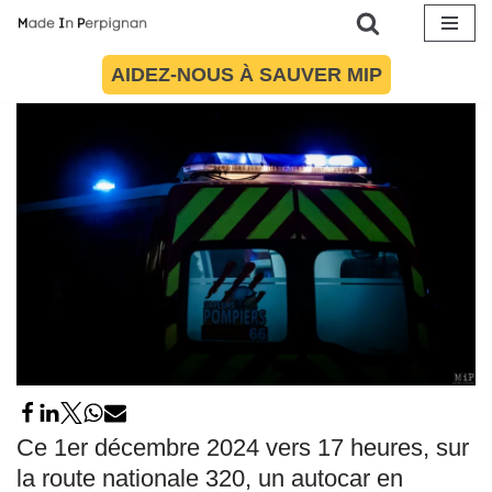
d’autocar sur la RN320
1 décembre 2024 à 20h02
par
Maïté Torres
Aller
AIDEZ-NOUS À SAUVER MIP
au
contenu
Ce 1er décembre 2024 vers 17 heures, sur
la route nationale 320, un autocar en