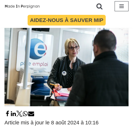
nationale
24 octobre 2017
par
Maïté Torres
Société
Aller
AIDEZ-NOUS À SAUVER MIP
au
contenu
Article mis à jour le 8 août 2024 à 10:16