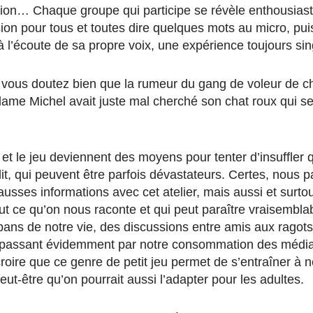
ion… Chaque groupe qui participe se révèle enthousiaste,
asion pour tous et toutes dire quelques mots au micro, pui
 l’écoute de sa propre voix, une expérience toujours sin
ous doutez bien que la rumeur du gang de voleur de ch
ame Michel avait juste mal cherché son chat roux qui se d
 et le jeu deviennent des moyens pour tenter d’insuffler 
it, qui peuvent être parfois dévastateurs. Certes, nous 
usses informations avec cet atelier, mais aussi et surto
ut ce qu’on nous raconte et qui peut paraître vraisemblab
pans de notre vie, des discussions entre amis aux ragot
en passant évidemment par notre consommation des médi
roire que ce genre de petit jeu permet de s’entraîner à n
Peut-être qu’on pourrait aussi l’adapter pour les adultes.