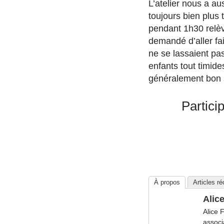
L’atelier nous a au
toujours bien plus
pendant 1h30 relèv
demandé d’aller fai
ne se lassaient pas
enfants tout timide
généralement bon 
Partici
À propos
Articles r
Alic
Alice 
associ