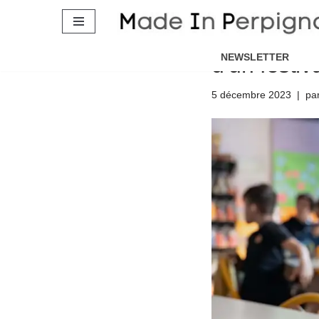
Des enfant
Aller
au
NEWSLETTER
d’un festiv
contenu
5 décembre 2023
pa