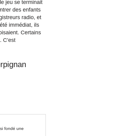
e jeu se terminait
ntrer des enfants
streurs radio, et
été immédiat, ils
oisaient. Certains
. C’est
erpignan
ssi fondé une