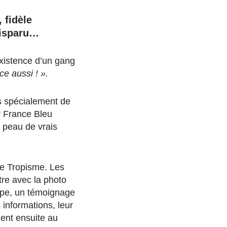
 fidèle
disparu…
’existence d’un gang
ce aussi ! ».
s spécialement de
ar France Bleu
 peau de vrais
le Tropisme. Les
itre avec la photo
étape, un témoignage
 informations, leur
ient ensuite au