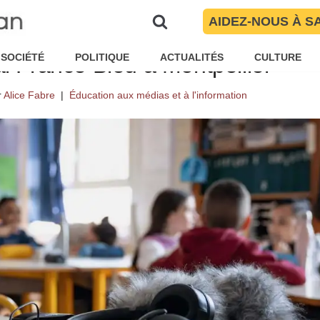
AIDEZ-NOUS À S
s dans la peau de journalistes ra
SOCIÉTÉ
POLITIQUE
ACTUALITÉS
CULTURE
al France Bleu à Montpellier
r
Alice Fabre
Éducation aux médias et à l'information