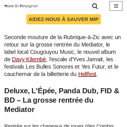
Aller
AIDEZ-NOUS À SAUVER MIP
Article mis à jour le 23 août 2024 à 10:25
au
contenu
Seconde mouture de la Rubrique-à-Zic avec un
retour sur la grosse rentrée du Mediator, le
label local Cougouyou Music, le nouvel album
de
Davy Kilembé
, l’escale d’Yves Jamait, les
festivals Les Bulles Sonores et Yes Futur, et le
cauchemar de la billetterie du
Hellfest
.
Deluxe,
L’Épée,
Panda Dub, FID &
BD – La grosse rentrée du
Mediator
Rentrée sur les chapeaux de roues (des Combis