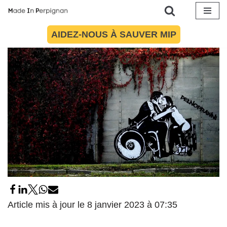
8 janvier 2023
par
Pauline Garnier
Société
Aller
AIDEZ-NOUS À SAUVER MIP
au
contenu
Article mis à jour le 8 janvier 2023 à 07:35