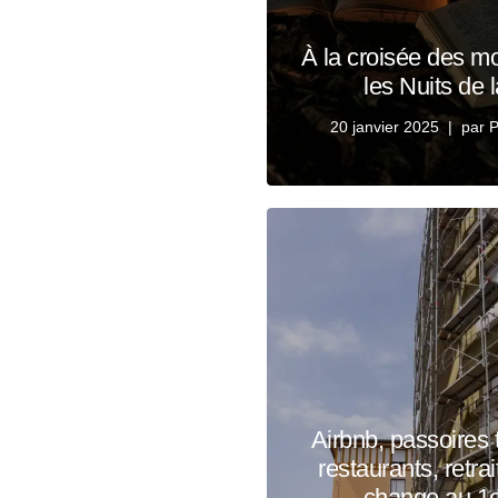
À la croisée des mo
les Nuits de 
20 janvier 2025
par
P
Airbnb, passoires 
restaurants, retr
change au 1e