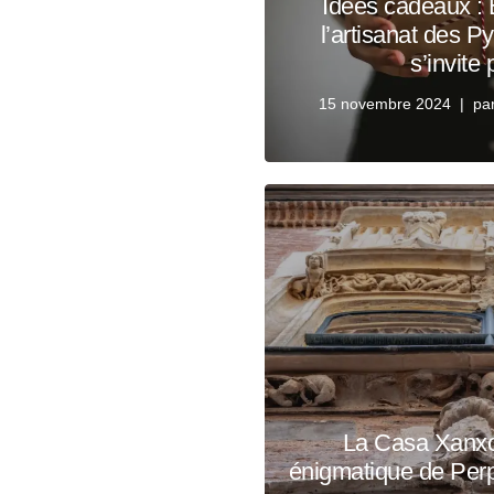
Idées cadeaux : 
l’artisanat des P
s’invite
15 novembre 2024
pa
La Casa Xanxo
énigmatique de Perp