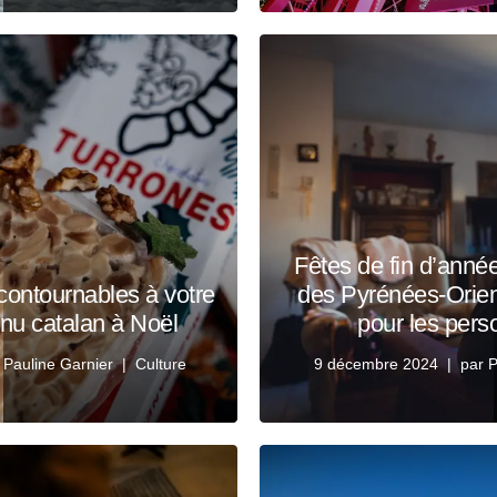
Fêtes de fin d’anné
contournables à votre
des Pyrénées-Orien
nu catalan à Noël
pour les pers
r
Pauline Garnier
Culture
9 décembre 2024
par
P