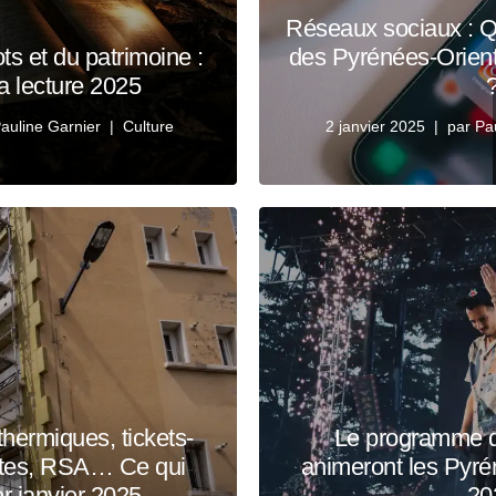
Réseaux sociaux : Q
ts et du patrimoine :
des Pyrénées-Orient
la lecture 2025
auline Garnier
Culture
2 janvier 2025
par
Pa
thermiques, tickets-
Le programme de
aites, RSA… Ce qui
animeront les Pyré
r janvier 2025
20