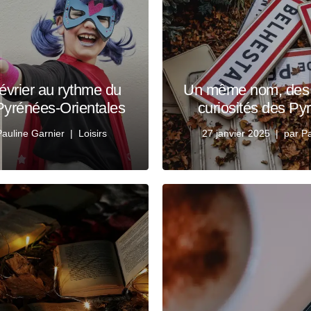
évrier au rythme du
Un même nom, des li
Pyrénées-Orientales
curiosités des Py
Pauline Garnier
Loisirs
27 janvier 2025
par
Pa