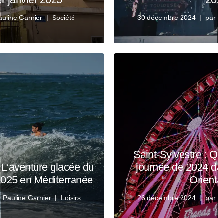
auline Garnier
Société
30 décembre 2024
par
Saint-Sylvestre : Q
? L’aventure glacée du
journée de 2024 d
2025 en Méditerranée
Orient
r
Pauline Garnier
Loisirs
26 décembre 2024
par