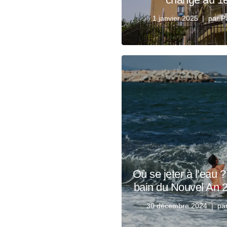
1 janvier 2025
par
P
Où se jeter à l’eau 
bain du Nouvel An 
30 décembre 2024
pa