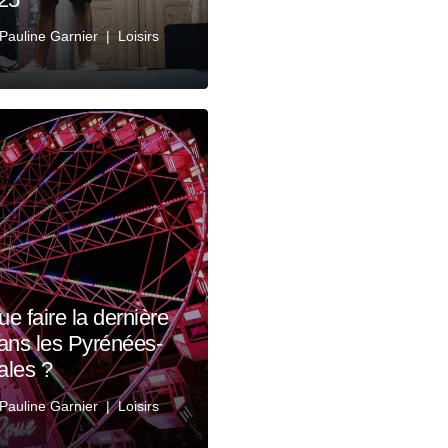
Pauline Garnier
Loisirs
ue faire la dernière
ans les Pyrénées-
ales ?
Pauline Garnier
Loisirs