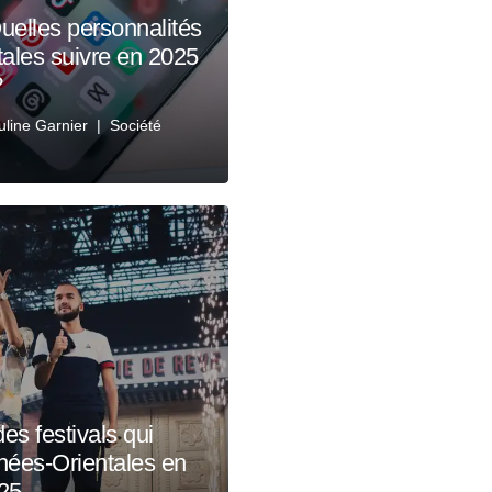
uelles personnalités
ales suivre en 2025
?
uline Garnier
Société
s festivals qui
nées-Orientales en
25