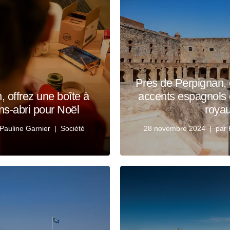
Près de Perpignan, 
 offrez une boîte à
accents espagnols 
s-abri pour Noël
roya
Pauline Garnier
Société
28 novembre 2024
par