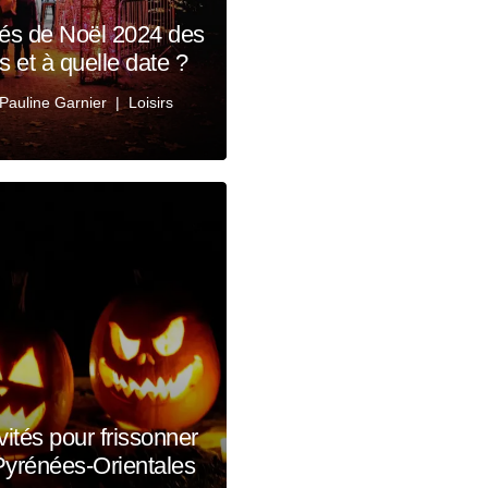
hés de Noël 2024 des
 et à quelle date ?
Pauline Garnier
Loisirs
vités pour frissonner
 Pyrénées-Orientales