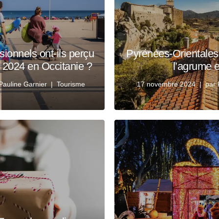
ionnels ont-ils perçu
Pyrénées-Orientales 
e 2024 en Occitanie ?
l’agrume e
Pauline Garnier
Tourisme
17 novembre 2024
par