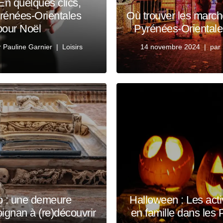
En quelques clics,
yrénées-Orientales
Où trouver les marc
 pour Noël
Pyrénées-Orientales
r
Pauline Garnier
Loisirs
14 novembre 2024
par
 : une demeure
Halloween : Les acti
ignan à (re)découvrir
en famille dans les