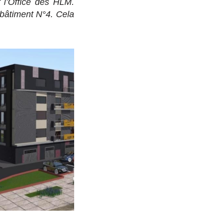
 l’Office des HLM.
u bâtiment N°4. Cela