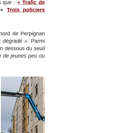
ls que :
« Trafic de
e
«
Trois policiers
 nord de Perpignan
s dégradé »
. Parmi
en dessous du seuil
e de jeunes peu ou