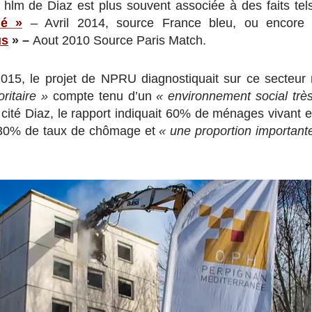
é hlm de Diaz est plus souvent associée à des faits te
lé »
– Avril 2014, source France bleu, ou
encor
us
» –
Aout 2010 Source Paris Match.
15, le projet de NPRU diagnostiquait sur ce secteur
oritaire »
compte tenu d’un
« environnement social trè
a cité Diaz, le rapport indiquait 60% de ménages vivant 
 30% de taux de chômage et
« une proportion important