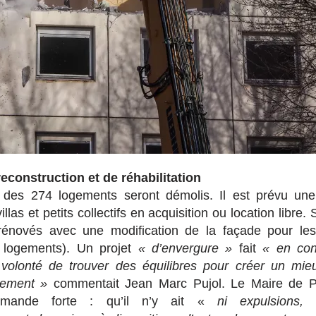
construction et de réhabilitation
 des 274 logements seront démolis. Il est prévu une
llas et petits collectifs en acquisition ou location libre.
rénovés avec une modification de la façade pour le
logements). Un projet
« d’envergure »
fait
« en con
 volonté de trouver des équilibres pour créer un mie
gement »
commentait Jean Marc Pujol. Le Maire de Pe
mande forte : qu’il n’y ait «
ni expulsions, 