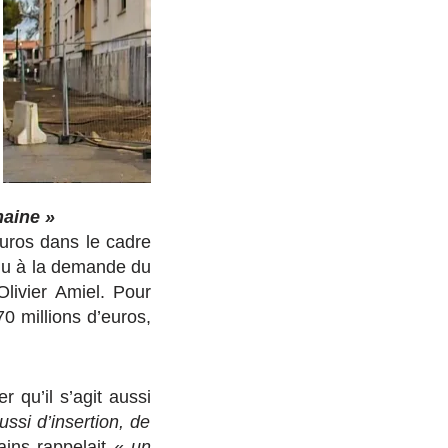
maine »
uros dans le cadre
enu à la demande du
Olivier Amiel. Pour
70 millions d’euros,
r qu’il s’agit aussi
ussi d’insertion, de
ains rappelait «
un