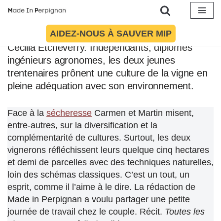
Il y a trois ans, à
Latour-de-France dans les
Pyrénées-Orientales,
Carmen Etcheverry et
Aller
AIDEZ-NOUS À SAUVER MIP
Martin Ballot ont repris le Domaine Etxe de
au
Cécilia Etcheverry. Indépendants, diplômés
contenu
ingénieurs agronomes, les deux jeunes
trentenaires prônent une culture de la vigne en
pleine adéquation avec son environnement.
Face à la
sécheresse
Carmen et Martin misent,
entre-autres, sur la diversification et la
complémentarité de cultures. Surtout, les deux
vignerons réfléchissent leurs quelque cinq hectares
et demi de parcelles avec des techniques naturelles,
loin des schémas classiques. C’est un tout, un
esprit, comme il l’aime à le dire. La rédaction de
Made in Perpignan a voulu partager une petite
journée de travail chez le couple. Récit.
Toutes les