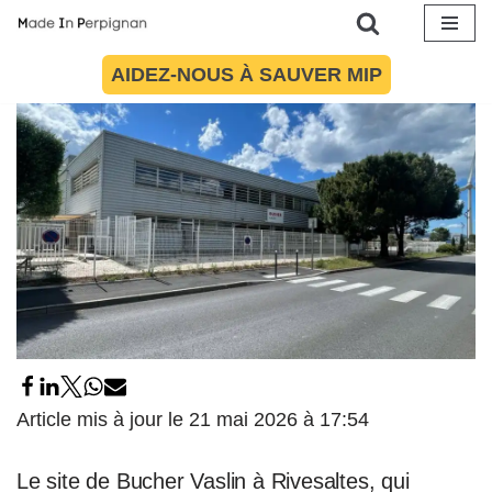
21 mai 2026
par
Philippe Becker
Economie
Aller
AIDEZ-NOUS À SAUVER MIP
au
contenu
Article mis à jour le 21 mai 2026 à 17:54
Le site de Bucher Vaslin à Rivesaltes, qui