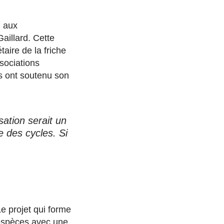
n aux
aillard. Cette
aire de la friche
ssociations
s ont soutenu son
sation serait un
e des cycles. Si
e projet qui forme
’espèces avec une