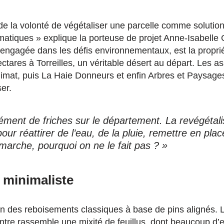
 de la volonté de végétaliser une parcelle comme solutio
matiques » explique la porteuse de projet Anne-Isabelle G
engagée dans les défis environnementaux, est la propriét
hectares à Torreilles, un véritable désert au départ. Les a
limat, puis La Haie Donneurs et enfin Arbres et Paysage
er.
ément de friches sur le département. La revégétali
our réattirer de l’eau, de la pluie, remettre en plac
 marche, pourquoi on ne le fait pas ? »
 minimaliste
in des reboisements classiques à base de pins alignés. L
tre rassemble une mixité de feuillus, dont beaucoup d