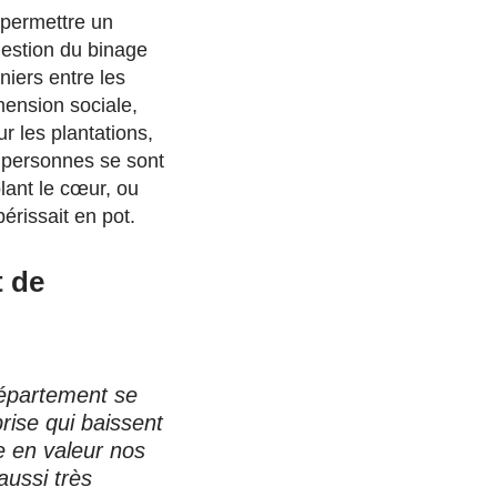
r permettre un
uestion du binage
iers entre les
mension sociale,
r les plantations,
 personnes se sont
lant le cœur, ou
érissait en pot.
t de
 département se
rise qui baissent
re en valeur nos
aussi très