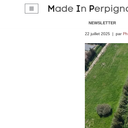
Reboisemen
Aller
friche agri
au
NEWSLETTER
contenu
22 juillet 2025
par
Ph