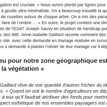
rigation est cruciale. « Nous avons planté par lignes pou
 à goutte ultra minimaliste. On a beaucoup travaillé la q
e de cuvettes autour de chaque arbre. On a mis des pacan
r faire de l’ombre…. » En outre, le projet contient une di
nts de l’ESAT Joseph Sauvy en situation de handicap pou
ec des IME. Anne-Isabelle Gaillard raconte comment des
le site, avec cette demande en mariage réalisée en survo
i a demandé à planter l’olivier de leur mariage car il dép
jeu pour notre zone géographique es
 la végétation »
Gaillard rêve de voir quantité d’autres friches du
es. « Quand on voit le nombre d’agriculteurs en dép
st à eux qu’il faudrait attribuer des fonds pour mett
’aspect esthétique de nos ensembles paysagers est 