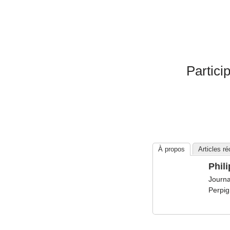
Partici
À propos
Articles r
Phil
Journa
Perpig