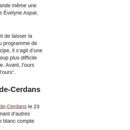
demande même une
que Évelyne Aspar,
 de laisser la
 au programme de
ipe, il s’agit d’une
up plus difficile
e. Avant, l’ours
’ours”.
t-de-Cerdans
-de-Cerdans
le 23
enant d’autres
e blanc compte