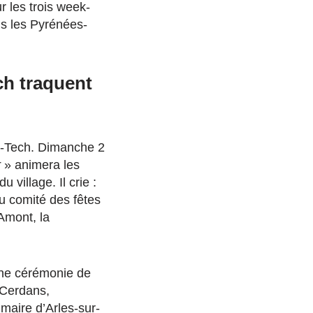
 les trois week-
ns les Pyrénées-
ch traquent
ur-Tech. Dimanche 2
r
» animera les
village. Il crie :
du comité des fêtes
’Amont, la
une cérémonie de
e-Cerdans,
 maire d’Arles-sur-