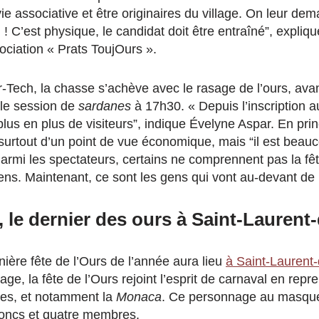
vie associative et être originaires du village. On leur 
n ! C’est physique, le candidat doit être entraîné”, expli
ociation « Prats ToujOurs ».
Tech, la chasse s’achève avec le rasage de l’ours, avant
lle session de
sardanes
à 17h30. « Depuis l’inscription
plus en plus de visiteurs”, indique Évelyne Aspar. En princ
 surtout d’un point de vue économique, mais “il est beauco
Parmi les spectateurs, certains ne comprennent pas la fêt
ens. Maintenant, ce sont les gens qui vont au-devant de l
r, le dernier des ours à Saint-Lauren
nière fête de l’Ours de l’année aura lieu
à Saint-Laurent
lage, la fête de l’Ours rejoint l’esprit de carnaval en repr
lles, et notamment la
Monaca
. Ce personnage au masqu
roncs et quatre membres.