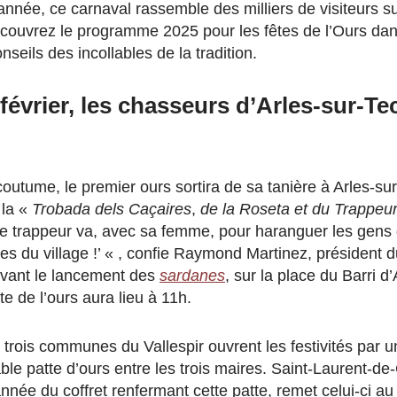
née, ce carnaval rassemble des milliers de visiteurs sur
écouvrez le programme 2025 pour les fêtes de l’Ours da
nseils des incollables de la tradition.
évrier, les chasseurs d’Arles-sur-Te
outume, le premier ours sortira de sa tanière à Arles-s
 la «
Trobada dels Caçaires
,
de la Roseta et du Trappeu
 Le trappeur va, avec sa femme, pour haranguer les gens du 
tes du village !’ « , confie Raymond Martinez, président 
Avant le lancement des
sardanes
, sur la place du Barri d
te de l’ours aura lieu à 11h.
trois communes du Vallespir ouvrent les festivités par 
ble patte d’ours entre les trois maires. Saint-Laurent-d
année du coffret renfermant cette patte, remet celui-ci au