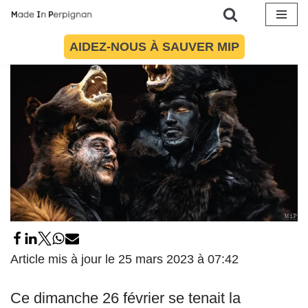
27 février 2023
par
Maïté Torres
Culture
,
Photoreportages
Aller
AIDEZ-NOUS À SAUVER MIP
au
contenu
Article mis à jour le 25 mars 2023 à 07:42
Ce dimanche 26 février se tenait la