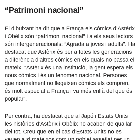
“Patrimoni nacional”
El dibuixant ha dit que a França els còmics d’Astèrix
i Obèlix són “patrimoni nacional” i a els seus lectors
són intergeneracionals: “Agrada a joves i adults”. Ha
destacat que Astèrix és per a totes les generacions
a diferència d’altres còmics en els quals no passa el
mateix. “Astèrix és una institució, la gent espera els
nous còmics i és un fenomen nacional. Persones
que normalment no llegeixen còmics els compren,
és molt especial a França i va més enllà del que és
popular”.
Per contra, ha destacat que al Japó i Estats Units
les històries d’Astèrix i Obèlix no acaben de quallar
del tot. Creu que en el cas d’Estats Units no es
veuen a si mateixos com un poblet assetjat per un