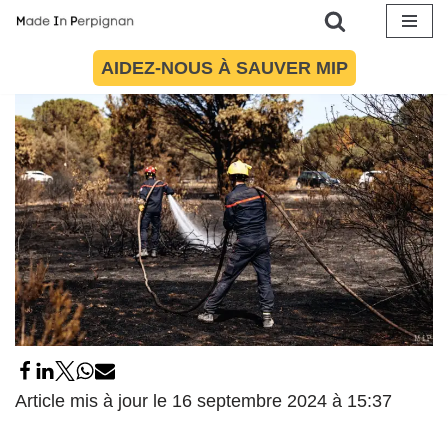
16 septembre 2024
par
Célia Lespinasse
Société
Aller
AIDEZ-NOUS À SAUVER MIP
au
contenu
Article mis à jour le 16 septembre 2024 à 15:37