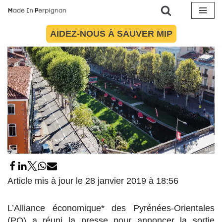
Aller
AIDEZ-NOUS À SAUVER MIP
au
contenu
Article mis à jour le 28 janvier 2019 à 18:56
L’Alliance économique* des Pyrénées-Orientales
(PO) a réuni la presse pour annoncer la sortie