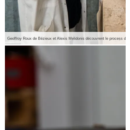
Geoffroy Roux de Bézieux et Alexis Melidonis découvrent le process de t