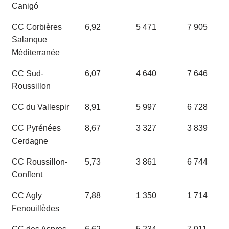
Canigó
CC Corbières
6,92
5 471
7 905
Salanque
Méditerranée
CC Sud-
6,07
4 640
7 646
Roussillon
CC du Vallespir
8,91
5 997
6 728
CC Pyrénées
8,67
3 327
3 839
Cerdagne
CC Roussillon-
5,73
3 861
6 744
Conflent
CC Agly
7,88
1 350
1 714
Fenouillèdes
CC des Aspres
6,62
5 234
7 911