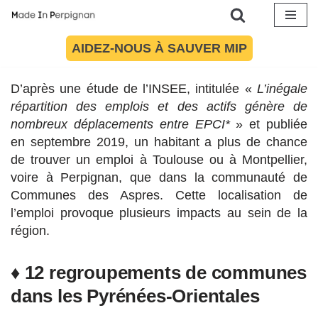
Aller
AIDEZ-NOUS À SAUVER MIP
Article mis à jour le 27 septembre 2019 à 18:00
au
contenu
D’après une étude de l’INSEE, intitulée «
L’inégale
répartition des emplois et des actifs génère de
nombreux déplacements entre EPCI*
» et publiée
en septembre 2019, un habitant a plus de chance
de trouver un emploi à Toulouse ou à Montpellier,
voire à Perpignan, que dans la communauté de
Communes des Aspres. Cette localisation de
l’emploi provoque plusieurs impacts au sein de la
région.
♦ 12 regroupements de communes
dans les Pyrénées-Orientales