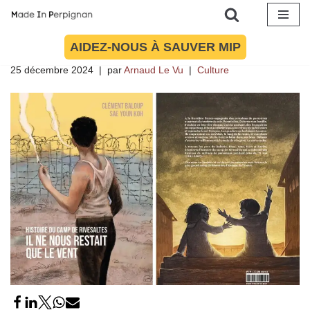
mémoire du camp de Rivesaltes en
Aller
bande dessinée
AIDEZ-NOUS À SAUVER MIP
au
25 décembre 2024
par
Arnaud Le Vu
Culture
contenu